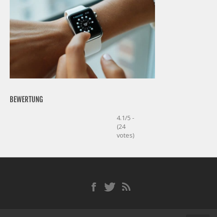
BEWERTUNG
4.1/5 -
(24
votes)