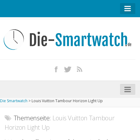
Startseite
Kontakt / Tipp geben
Impressum
Datenschutz
Apple Watch kaufen
iPhone kaufen
Die Smartwatch
>
Louis Vuitton Tambour Horizon Light Up
Startseite
Aktuelle Smartwatches im Test
Themenseite:
Louis Vuitton Tambour
Horizon Light Up
Kommende Smartwatches
Marken und Modelle