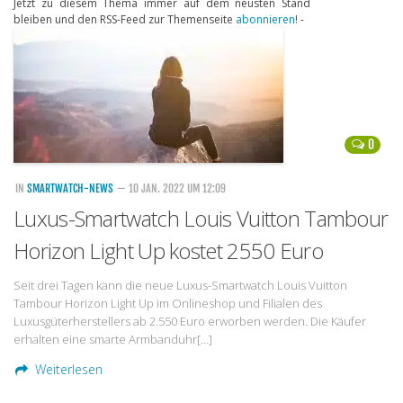
Jetzt zu diesem Thema immer auf dem neusten Stand
bleiben und den RSS-Feed zur Themenseite
abonnieren
! -
Handytarife
BASE
Smartphonetarife
Datentarife
0
o2
Smartphonetarife
IN
SMARTWATCH-NEWS
— 10 JAN. 2022 UM 12:09
Luxus-Smartwatch Louis Vuitton Tambour
Prepaid-Tarife
Horizon Light Up kostet 2550 Euro
Datentarife
Flatrate-Prepaidtarife
Seit drei Tagen kann die neue Luxus-Smartwatch Louis Vuitton
Tambour Horizon Light Up im Onlineshop und Filialen des
Mobilfunk-Vergleichsrechner
Luxusgüterherstellers ab 2.550 Euro erworben werden. Die Käufer
erhalten eine smarte Armbanduhr[…]
Mobilfunk-Tarifrechner
Weiterlesen
Flatrate-Datentarife