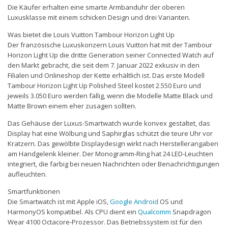
Die Käufer erhalten eine smarte Armbanduhr der oberen
Luxusklasse mit einem schicken Design und drei Varianten.
Was bietet die Louis Vuitton Tambour Horizon Light Up
Der französische Luxuskonzern Louis Vuitton hat mit der Tambour
Horizon Light Up die dritte Generation seiner Connected Watch auf
den Markt gebracht, die seit dem 7. Januar 2022 exkusiv in den
Filialen und Onlineshop der Kette erhältlich ist. Das erste Modell
Tambour Horizon Light Up Polished Steel kostet 2.550 Euro und
jeweils 3.050 Euro werden fällig, wenn die Modelle Matte Black und
Matte Brown einem eher zusagen sollten.
Das Gehäuse der Luxus-Smartwatch wurde konvex gestaltet, das
Display hat eine Wölbung und Saphirglas schützt die teure Uhr vor
Kratzern. Das gewölbte Displaydesign wirkt nach Herstellerangaben
am Handgelenk kleiner. Der Monogramm-Ring hat 24 LED-Leuchten
integriert, die farbig bei neuen Nachrichten oder Benachrichtigungen
aufleuchten.
Smartfunktionen
Die Smartwatch ist mit Apple iOS,
Google
Android
OS und
HarmonyOS kompatibel. Als CPU dient ein
Qualcomm
Snapdragon
Wear 4100 Octacore-Prozessor. Das Betriebssystem ist für den