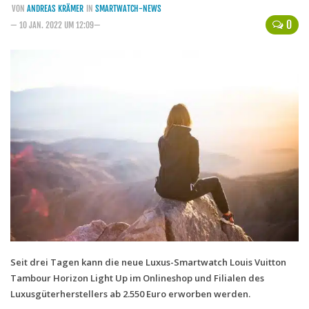
VON
ANDREAS KRÄMER
IN
SMARTWATCH-NEWS
Handytarife
0
— 10 JAN. 2022 UM 12:09—
BASE
Smartphonetarife
Datentarife
o2
Smartphonetarife
Prepaid-Tarife
Datentarife
Flatrate-Prepaidtarife
Mobilfunk-Vergleichsrechner
Mobilfunk-Tarifrechner
Seit drei Tagen kann die neue Luxus-Smartwatch Louis Vuitton
Tambour Horizon Light Up im Onlineshop und Filialen des
Flatrate-Datentarife
Luxusgüterherstellers ab 2.550 Euro erworben werden.