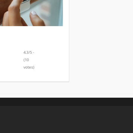
4.3/5 -
(10
votes)