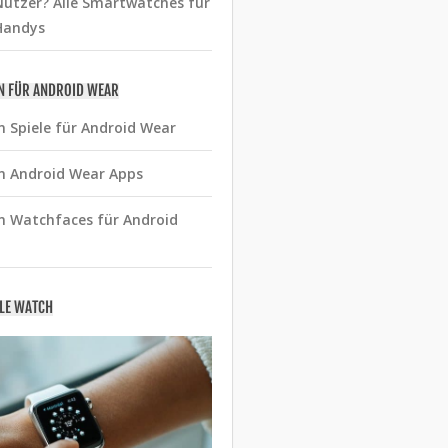
utzer? Alle Smartwatches für
Handys
N FÜR ANDROID WEAR
n Spiele für Android Wear
n Android Wear Apps
n Watchfaces für Android
PLE WATCH