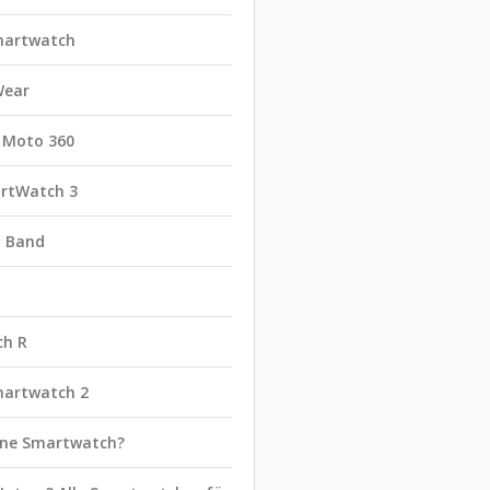
martwatch
Wear
 Moto 360
rtWatch 3
t Band
ch R
martwatch 2
eine Smartwatch?