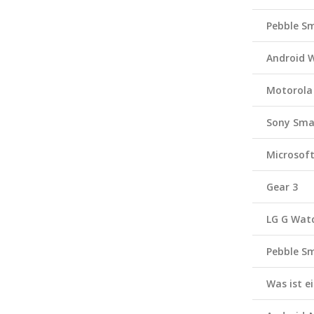
Pebble S
Android 
Motorola
Sony Sma
Microsof
Gear 3
LG G Wat
Pebble S
Was ist 