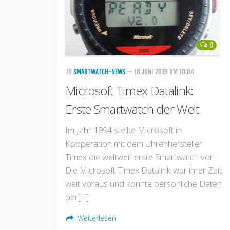
0
IN
SMARTWATCH-NEWS
— 18 JUNI 2019 UM 10:04
Microsoft Timex Datalink:
Erste Smartwatch der Welt
Im Jahr 1994 stellte Microsoft in
Kooperation mit dem Uhrenhersteller
Timex die weltweit erste Smartwatch vor.
Die Microsoft Timex Datalink war ihrer Zeit
weit voraus und konnte persönliche Daten
per[…]
Weiterlesen