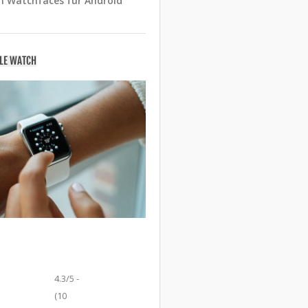
n Watchfaces für Android
PLE WATCH
4.3/5 -
(10