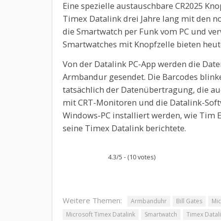
Eine spezielle austauschbare CR2025 Knopf
Timex Datalink drei Jahre lang mit den 
die Smartwatch per Funk vom PC und ver
Smartwatches mit Knopfzelle bieten heut
Von der Datalink PC-App werden die Date
Armbandur gesendet. Die Barcodes blinke
tatsächlich der Datenübertragung, die auc
mit CRT-Monitoren und die Datalink-Softw
Windows-PC installiert werden, wie Tim El
seine Timex Datalink berichtete.
4.3/5 - (10 votes)
Weitere Themen:
Armbanduhr
Bill Gates
Mic
Microsoft Timex Datalink
Smartwatch
Timex Datal