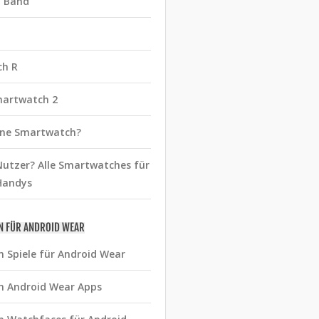
t Band
ch R
martwatch 2
eine Smartwatch?
utzer? Alle Smartwatches für
Handys
N FÜR ANDROID WEAR
n Spiele für Android Wear
n Android Wear Apps