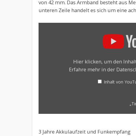
von 42 mm. Das Armband besteht aus Metal
unteren Zeile handelt es sich um eine ac
„Timex
Data
Link
Watch
from
1995“
von
Hier klicken, um den Inha
YouTube
Erfahre mehr in der
Datensc
anzeigen
Inhalt von You
„Ti
3 Jahre Akkulaufzeit und Funkempfang