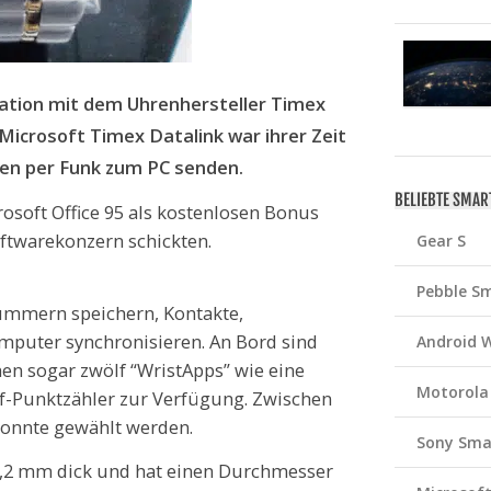
eration mit dem Uhrenhersteller Timex
Microsoft Timex Datalink war ihrer Zeit
ten per Funk zum PC senden.
BELIEBTE SMA
osoft Office 95 als kostenlosen Bonus
oftwarekonzern schickten.
Gear S
Pebble S
ummern speichern, Kontakte,
puter synchronisieren. An Bord sind
Android 
hen sogar zwölf “WristApps” wie eine
Motorola
f-Punktzähler zur Verfügung. Zwischen
konnte gewählt werden.
Sony Sma
,2 mm dick und hat einen Durchmesser