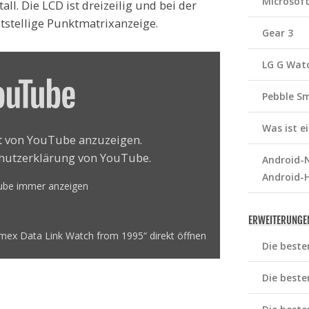
Microsof
l. Die LCD ist dreizeilig und bei der
htstellige Punktmatrixanzeige.
Gear 3
LG G Wat
Pebble S
Was ist 
lt von YouTube anzuzeigen.
hutzerklärung von YouTube
.
Android-N
Android-
Tube immer anzeigen
ERWEITERUNGE
mex Data Link Watch from 1995“ direkt öffnen
Die beste
Die beste