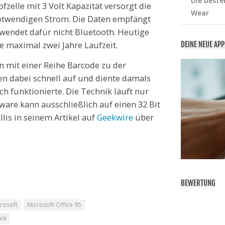
Die beste
zelle mit 3 Volt Kapazität versorgt die
Wear
notwendigen Strom. Die Daten empfängt
wendet dafür nicht Bluetooth. Heutige
e maximal zwei Jahre Laufzeit.
DEINE NEUE AP
n mit einer Reihe Barcode zu der
n dabei schnell auf und diente damals
h funktionierte. Die Technik läuft nur
are kann ausschließlich auf einen 32 Bit
lis in seinem Artikel auf
Geekwire
über
BEWERTUNG
rosoft
Microsoft Office 95
ink