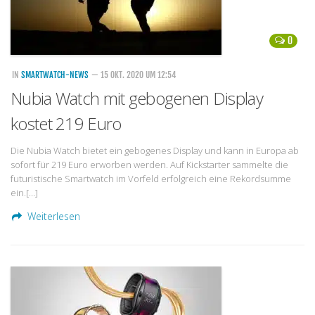
0
IN
SMARTWATCH-NEWS
— 15 OKT. 2020 UM 12:54
Nubia Watch mit gebogenen Display
kostet 219 Euro
Die Nubia Watch bietet ein gebogenes Display und kann in Europa ab
sofort für 219 Euro erworben werden. Auf Kickstarter sammelte die
futuristische Smartwatch im Vorfeld erfolgreich eine Rekordsumme
ein.[…]
Weiterlesen