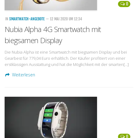
0
IN
SMARTWATCH-ANGEBOTE
— 12 MAI 2020 UM 12:34
Nubia Alpha 4G Smartwatch mit
biegsamen Display
Die Nubia Alpha ist eine Smartwatch mit biegsamen Display und bei
Gearbest für 779,04 Euro erhältlich. Der Käufer profitiert von einer
erstklassigen Ausstattung und hat die Möglichkeit mit der smarten[…]
Weiterlesen
0