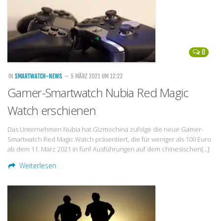
0
IN
SMARTWATCH-NEWS
— 5 MÄRZ 2021 UM 12:22
Gamer-Smartwatch Nubia Red Magic
Watch erschienen
Das Unternehmen Nubia hat Gizmochina zufolge die neue Gamer-
Smartwatch Red Magic Watch präsentiert, die für weniger als 100 Euro
ab dem 11. März 2021 in fünf Ausführungen auf dem chinesischen[…]
Weiterlesen