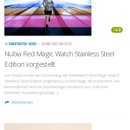
0
IN
SMARTWATCH-NEWS
— 28 MAI 2021 UM 12:03
Nubia Red Magic Watch Stainless Steel
Edition vorgestellt
Von Nubia wurde am Donnerstag die Smartwatch Red Magic Watch
Stainless Steel Edition begleitend zur Red Magic 6R präsentiert. Die
Besonderheit sind ein hochwertiges Armband aus rostfreien
Edelstahl. Ausstattung Nubia[…]
Weiterlesen