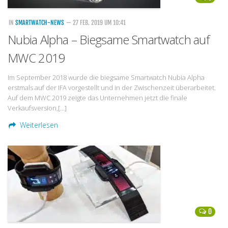
IN
SMARTWATCH-NEWS
— 27 FEB. 2019 UM 10:41
Nubia Alpha – Biegsame Smartwatch auf
MWC 2019
Im September 2018 wurde die biegsame Smartwatch Nubia Alpha
erstmals auf der IFA vorgestellt und in der Zwischenzeit überarbeitet.
Auf dem MWC 2019 zeigte das Unternehmen jetzt die finale
Verkaufsversion,[…]
Weiterlesen
0