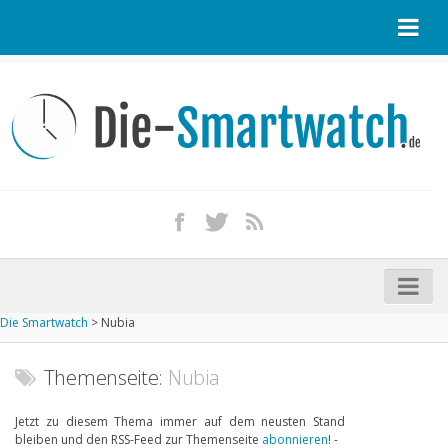
Startseite
Kontakt / Tipp geben
Impressum
Datenschutz
Apple Watch kaufen
iPhone kaufen
Die Smartwatch
>
Nubia
Startseite
Aktuelle Smartwatches im Test
Themenseite:
Nubia
Kommende Smartwatches
Jetzt zu diesem Thema immer auf dem neusten Stand
bleiben und den RSS-Feed zur Themenseite
abonnieren
! -
Marken und Modelle