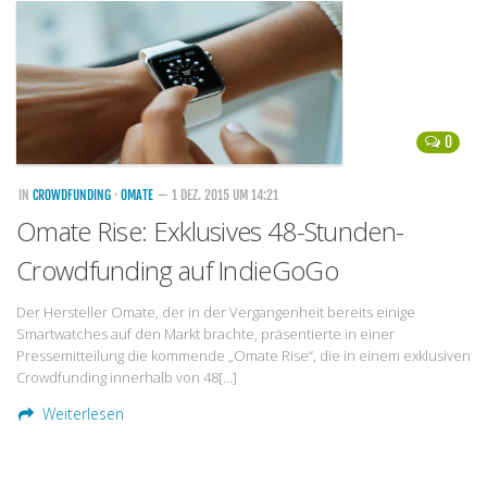
Handytarife
BASE
Smartphonetarife
0
Datentarife
o2
IN
CROWDFUNDING
·
OMATE
— 1 DEZ. 2015 UM 14:21
Omate Rise: Exklusives 48-Stunden-
Smartphonetarife
Crowdfunding auf IndieGoGo
Prepaid-Tarife
Datentarife
Der Hersteller Omate, der in der Vergangenheit bereits einige
Smartwatches auf den Markt brachte, präsentierte in einer
Flatrate-Prepaidtarife
Pressemitteilung die kommende „Omate Rise“, die in einem exklusiven
Mobilfunk-Vergleichsrechner
Crowdfunding innerhalb von 48[…]
Mobilfunk-Tarifrechner
Weiterlesen
Flatrate-Datentarife