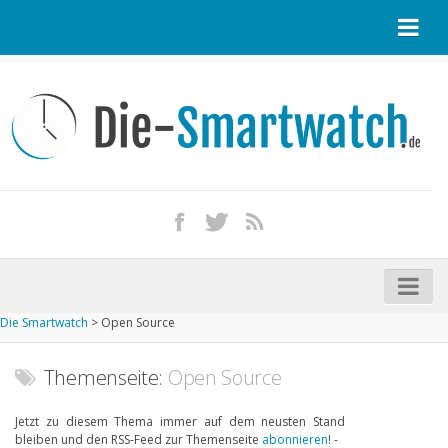
Startseite
Kontakt / Tipp geben
Impressum
Datenschutz
Apple Watch kaufen
iPhone kaufen
Die Smartwatch
>
Open Source
Startseite
Aktuelle Smartwatches im Test
Themenseite:
Open Source
Kommende Smartwatches
Jetzt zu diesem Thema immer auf dem neusten Stand
bleiben und den RSS-Feed zur Themenseite
abonnieren
! -
Marken und Modelle