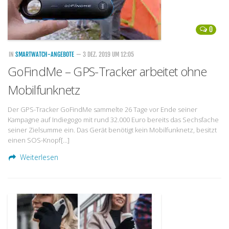
0
IN
SMARTWATCH-ANGEBOTE
— 3 DEZ. 2019 UM 12:05
GoFindMe – GPS-Tracker arbeitet ohne
Mobilfunknetz
Der GPS-Tracker GoFindMe sammelte 26 Tage vor Ende seiner
Kampagne auf Indiegogo mit rund 32.000 Euro bereits das Sechsfache
seiner Zielsumme ein. Das Gerät benötigt kein Mobilfunknetz, besitzt
einen SOS-Knopf[…]
Weiterlesen