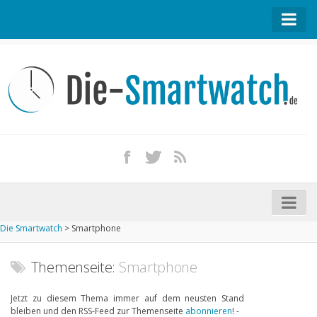
Startseite
Kontakt / Tipp geben
Impressum
Datenschutz
Apple Watch kaufen
iPhone kaufen
Die Smartwatch
>
Smartphone
Startseite
Aktuelle Smartwatches im Test
Themenseite:
Smartphone
Kommende Smartwatches
Jetzt zu diesem Thema immer auf dem neusten Stand
bleiben und den RSS-Feed zur Themenseite
abonnieren
! -
Marken und Modelle