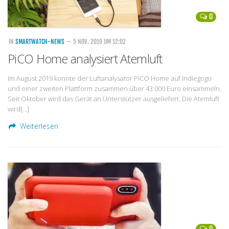
0
IN
SMARTWATCH-NEWS
— 5 NOV. 2019 UM 12:02
PiCO Home analysiert Atemluft
Im August 2019 konnte der Luftanalysator PiCO Home auf Indiegogo
und einer zweiten Plattform zusammen über 43.000 Euro einsammeln.
Seit Oktober wird das Gerät an Unterstützer ausgeliefert. Die Atemluft
wird[…]
Weiterlesen
0