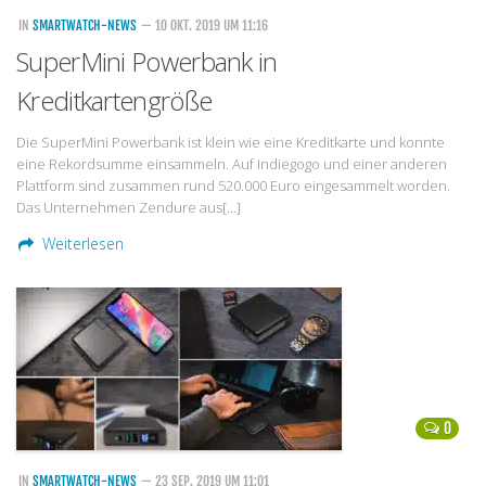
IN
SMARTWATCH-NEWS
— 10 OKT. 2019 UM 11:16
SuperMini Powerbank in
Kreditkartengröße
Die SuperMini Powerbank ist klein wie eine Kreditkarte und konnte
eine Rekordsumme einsammeln. Auf Indiegogo und einer anderen
Plattform sind zusammen rund 520.000 Euro eingesammelt worden.
Das Unternehmen Zendure aus[…]
Weiterlesen
0
IN
SMARTWATCH-NEWS
— 23 SEP. 2019 UM 11:01