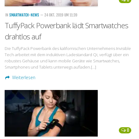
IN
SMARTWATCH-NEWS
— 24 OKT. 2019 UM 11:39
TuffyPack Powerbank lädt Smartwatches
drahtlos auf
Die TuffyPack Powerbank des kalifornischen Unternehmens Invisible
Tech arbeitet mit dem induktiven Ladestandard Qi, verfügt über ein
robustes Gehäuse und kann mobile Geräte wie Smartwatches,
Smartphones und Tablets unterwegs aufladen.[…]
Weiterlesen
0