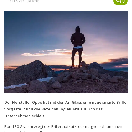
0
— 15 DEZ. 2021 UM 12:46—
Handytarife
BASE
Smartphonetarife
Datentarife
o2
Smartphonetarife
Prepaid-Tarife
Datentarife
Flatrate-Prepaidtarife
Mobilfunk-Vergleichsrechner
Der Hersteller Oppo hat mit den Air Glass eine neue smarte Brille
vorgestellt und die Bezeichnung aR-Brille durch das
Mobilfunk-Tarifrechner
Unternehmen erhielt.
Flatrate-Datentarife
Rund 30 Gramm wiegt der Brillenaufsatz, der magnetisch an einem