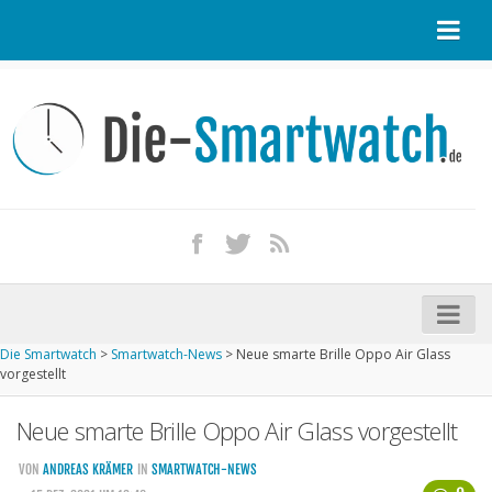
Startseite
Kontakt / Tipp geben
Impressum
Datenschutz
Apple Watch kaufen
iPhone kaufen
Die Smartwatch
>
Smartwatch-News
>
Neue smarte Brille Oppo Air Glass
Startseite
vorgestellt
Aktuelle Smartwatches im Test
Neue smarte Brille Oppo Air Glass vorgestellt
Kommende Smartwatches
VON
ANDREAS KRÄMER
IN
SMARTWATCH-NEWS
Marken und Modelle