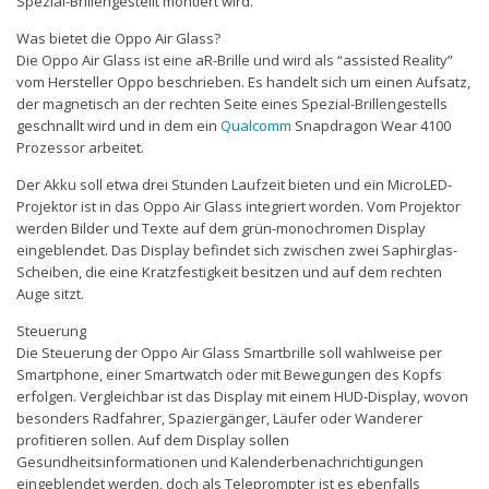
Spezial-Brillengestellt montiert wird.
Was bietet die Oppo Air Glass?
Die Oppo Air Glass ist eine aR-Brille und wird als “assisted Reality”
vom Hersteller Oppo beschrieben. Es handelt sich um einen Aufsatz,
der magnetisch an der rechten Seite eines Spezial-Brillengestells
geschnallt wird und in dem ein
Qualcomm
Snapdragon Wear 4100
Prozessor arbeitet.
Der Akku soll etwa drei Stunden Laufzeit bieten und ein MicroLED-
Projektor ist in das Oppo Air Glass integriert worden. Vom Projektor
werden Bilder und Texte auf dem grün-monochromen Display
eingeblendet. Das Display befindet sich zwischen zwei Saphirglas-
Scheiben, die eine Kratzfestigkeit besitzen und auf dem rechten
Auge sitzt.
Steuerung
Die Steuerung der Oppo Air Glass Smartbrille soll wahlweise per
Smartphone, einer Smartwatch oder mit Bewegungen des Kopfs
erfolgen. Vergleichbar ist das Display mit einem HUD-Display, wovon
besonders Radfahrer, Spaziergänger, Läufer oder Wanderer
profitieren sollen. Auf dem Display sollen
Gesundheitsinformationen und Kalenderbenachrichtigungen
eingeblendet werden, doch als Teleprompter ist es ebenfalls