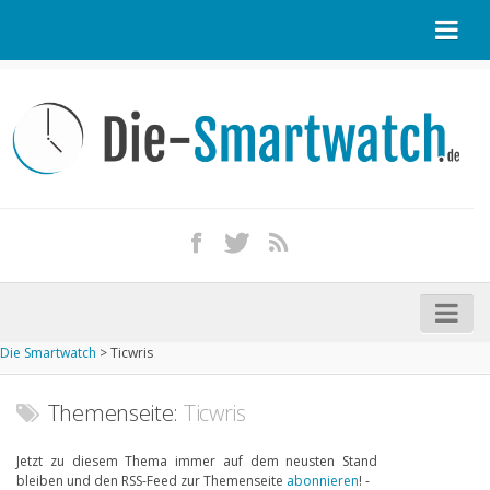
Startseite
Kontakt / Tipp geben
Impressum
Datenschutz
Apple Watch kaufen
iPhone kaufen
Die Smartwatch
>
Ticwris
Startseite
Aktuelle Smartwatches im Test
Themenseite:
Ticwris
Kommende Smartwatches
Jetzt zu diesem Thema immer auf dem neusten Stand
bleiben und den RSS-Feed zur Themenseite
abonnieren
! -
Marken und Modelle