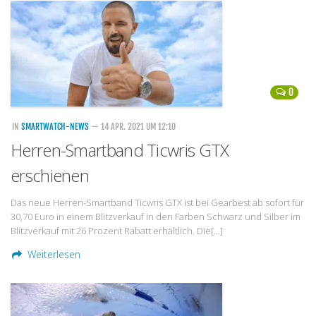
Handytarife
BASE
Smartphonetarife
0
Datentarife
o2
IN
SMARTWATCH-NEWS
— 14 APR. 2021 UM 12:10
Herren-Smartband Ticwris GTX
Smartphonetarife
erschienen
Prepaid-Tarife
Datentarife
Das neue Herren-Smartband Ticwris GTX ist bei Gearbest ab sofort für
30,70 Euro in einem Blitzverkauf in den Farben Schwarz und Silber im
Flatrate-Prepaidtarife
Blitzverkauf mit 26 Prozent Rabatt erhältlich. Die[…]
Mobilfunk-Vergleichsrechner
Weiterlesen
Mobilfunk-Tarifrechner
Flatrate-Datentarife