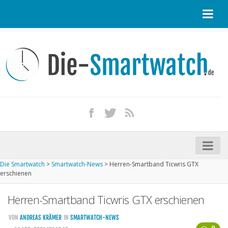
Startseite
Kontakt / Tipp geben
Impressum
Datenschutz
Apple Watch kaufen
iPhone kaufen
Die Smartwatch
>
Smartwatch-News
>
Herren-Smartband Ticwris GTX
Startseite
erschienen
Aktuelle Smartwatches im Test
Herren-Smartband Ticwris GTX erschienen
Kommende Smartwatches
VON
ANDREAS KRÄMER
IN
SMARTWATCH-NEWS
Marken und Modelle