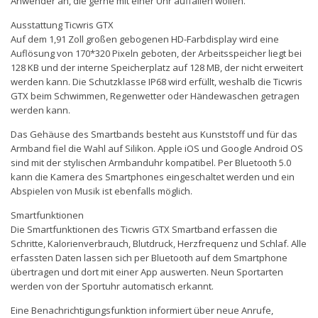
Anwender an, die gerne mit einer Uhr auffallen wollen.
Ausstattung Ticwris GTX
Auf dem 1,91 Zoll großen gebogenen HD-Farbdisplay wird eine
Auflösung von 170*320 Pixeln geboten, der Arbeitsspeicher liegt bei
128 KB und der interne Speicherplatz auf 128 MB, der nicht erweitert
werden kann. Die Schutzklasse IP68 wird erfüllt, weshalb die Ticwris
GTX beim Schwimmen, Regenwetter oder Händewaschen getragen
werden kann.
Das Gehäuse des Smartbands besteht aus Kunststoff und für das
Armband fiel die Wahl auf Silikon. Apple iOS und Google Android OS
sind mit der stylischen Armbanduhr kompatibel. Per Bluetooth 5.0
kann die Kamera des Smartphones eingeschaltet werden und ein
Abspielen von Musik ist ebenfalls möglich.
Smartfunktionen
Die Smartfunktionen des Ticwris GTX Smartband erfassen die
Schritte, Kalorienverbrauch, Blutdruck, Herzfrequenz und Schlaf. Alle
erfassten Daten lassen sich per Bluetooth auf dem Smartphone
übertragen und dort mit einer App auswerten. Neun Sportarten
werden von der Sportuhr automatisch erkannt.
Eine Benachrichtigungsfunktion informiert über neue Anrufe,