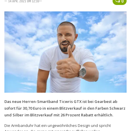
0
— 14 APR. 2021 UM 12:10—
Handytarife
BASE
Smartphonetarife
Datentarife
o2
Smartphonetarife
Prepaid-Tarife
Datentarife
Flatrate-Prepaidtarife
Mobilfunk-Vergleichsrechner
Das neue Herren-Smartband Ticwris GTX ist bei Gearbest ab
sofort für 30,70 Euro in einem Blitzverkauf in den Farben Schwarz
Mobilfunk-Tarifrechner
und Silber im Blitzverkauf mit 26 Prozent Rabatt erhältlich.
Flatrate-Datentarife
Die Armbanduhr hat ein ungewöhnliches Design und spricht