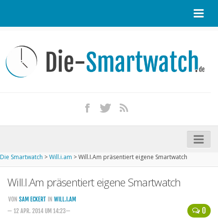
Startseite
Kontakt / Tipp geben
Impressum
Datenschutz
Apple Watch kaufen
iPhone kaufen
Die Smartwatch
>
Will.i.am
>
Will.I.Am präsentiert eigene Smartwatch
Startseite
Will.I.Am präsentiert eigene Smartwatch
Aktuelle Smartwatches im Test
Kommende Smartwatches
VON
SAM ECKERT
IN
WILL.I.AM
0
— 12 APR. 2014 UM 14:23—
Marken und Modelle