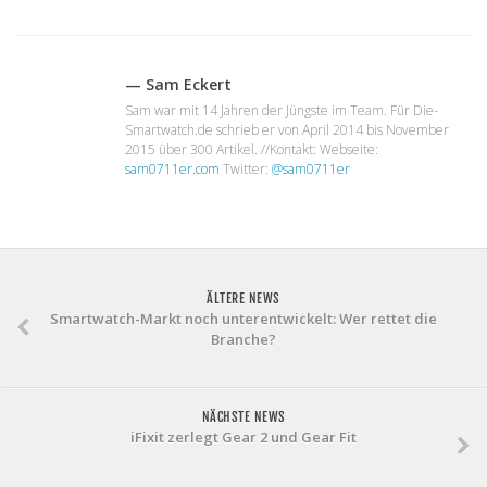
— Sam Eckert
Sam war mit 14 Jahren der Jüngste im Team. Für Die-
Smartwatch.de schrieb er von April 2014 bis November
2015 über 300 Artikel. //Kontakt: Webseite:
sam0711er.com
Twitter:
@sam0711er
ÄLTERE NEWS
Smartwatch-Markt noch unterentwickelt: Wer rettet die
Branche?
NÄCHSTE NEWS
iFixit zerlegt Gear 2 und Gear Fit