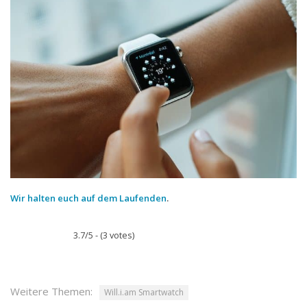
Wir halten euch auf dem Laufenden
.
3.7/5 - (3 votes)
Weitere Themen:
Will.i.am Smartwatch