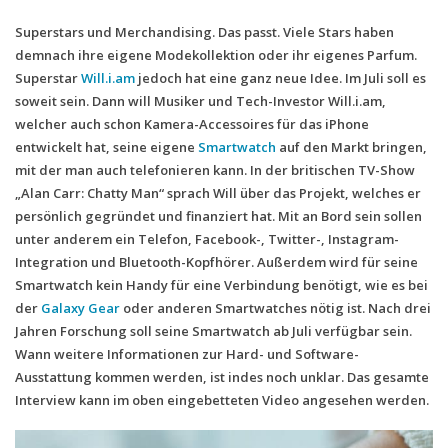
Superstars und Merchandising. Das passt. Viele Stars haben
Handytarife
demnach ihre eigene Modekollektion oder ihr eigenes Parfum.
BASE
Superstar
Will.i.am
jedoch hat eine ganz neue Idee.
Im Juli soll es
soweit sein. Dann will Musiker und Tech-Investor Will.i.am,
Smartphonetarife
welcher auch schon Kamera-Accessoires für das iPhone
Datentarife
entwickelt hat, seine eigene
Smartwatch
auf den Markt bringen,
mit der man auch telefonieren kann. In der britischen TV-Show
o2
„Alan Carr: Chatty Man“ sprach Will über das Projekt, welches er
Smartphonetarife
persönlich gegründet und finanziert hat. Mit an Bord sein sollen
unter anderem ein Telefon, Facebook-, Twitter-, Instagram-
Prepaid-Tarife
Integration und Bluetooth-Kopfhörer. Außerdem wird für seine
Datentarife
Smartwatch kein Handy für eine Verbindung benötigt, wie es bei
der
Galaxy Gear
oder anderen Smartwatches nötig ist. Nach drei
Flatrate-Prepaidtarife
Jahren Forschung soll seine Smartwatch ab Juli verfügbar sein.
Mobilfunk-Vergleichsrechner
Wann weitere Informationen zur Hard- und Software-
Ausstattung kommen werden, ist indes noch unklar. Das gesamte
Mobilfunk-Tarifrechner
Interview kann im oben eingebetteten Video angesehen werden.
Flatrate-Datentarife