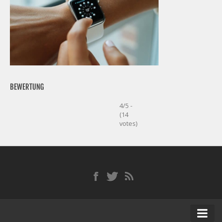
BEWERTUNG
4/5 -
(14
votes)