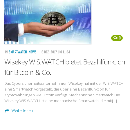
Handytarife
BASE
Smartphonetarife
0
Datentarife
o2
IN
SMARTWATCH-NEWS
— 6 DEZ. 2017 UM 11:34
Wisekey WIS.WATCH bietet Bezahlfunktion
Smartphonetarife
für Bitcoin & Co.
Prepaid-Tarife
Datentarife
Das Cybersicherheitsunternehnmen Wisekey hat mit der WIS.WATCH
eine Smartwatch vorgestellt, die über eine Bezahlfunktion für
Flatrate-Prepaidtarife
Kryptowährungen wie Bitcoin verfügt. Mechanische Smartwatch Die
Mobilfunk-Vergleichsrechner
Wisekey WIS.WATCH ist eine mechanische Smartwatch, die mit[…]
Mobilfunk-Tarifrechner
Weiterlesen
Flatrate-Datentarife