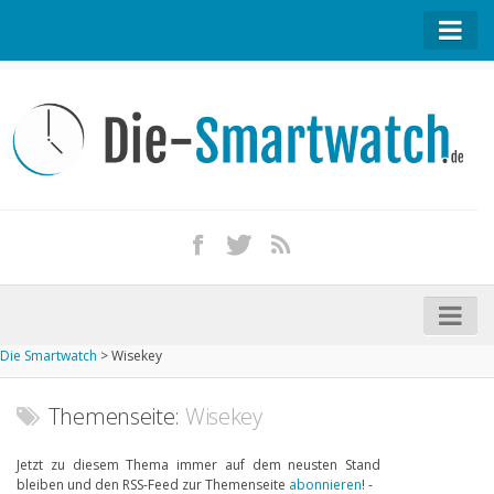
Startseite
Kontakt / Tipp geben
Impressum
Datenschutz
Apple Watch kaufen
iPhone kaufen
Die Smartwatch
>
Wisekey
Startseite
Aktuelle Smartwatches im Test
Themenseite:
Wisekey
Kommende Smartwatches
Jetzt zu diesem Thema immer auf dem neusten Stand
bleiben und den RSS-Feed zur Themenseite
abonnieren
! -
Marken und Modelle