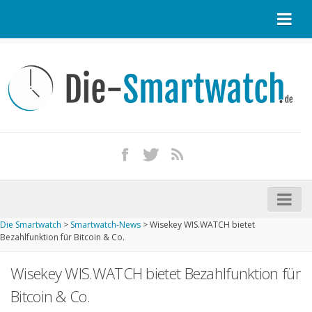
Startseite
Kontakt / Tipp geben
Impressum
Datenschutz
Apple Watch kaufen
iPhone kaufen
Die Smartwatch
>
Smartwatch-News
>
Wisekey WIS.WATCH bietet
Startseite
Bezahlfunktion für Bitcoin & Co.
Aktuelle Smartwatches im Test
Wisekey WIS.WATCH bietet Bezahlfunktion für
Kommende Smartwatches
Bitcoin & Co.
Marken und Modelle