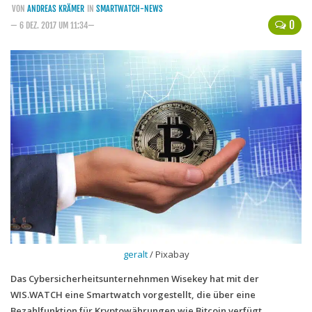
VON
ANDREAS KRÄMER
IN
SMARTWATCH-NEWS
Handytarife
0
— 6 DEZ. 2017 UM 11:34—
BASE
Smartphonetarife
Datentarife
o2
Smartphonetarife
Prepaid-Tarife
Datentarife
Flatrate-Prepaidtarife
Mobilfunk-Vergleichsrechner
geralt
/ Pixabay
Mobilfunk-Tarifrechner
Das Cybersicherheitsunternehnmen Wisekey hat mit der
Flatrate-Datentarife
WIS.WATCH eine Smartwatch vorgestellt, die über eine
Bezahlfunktion für Kryptowährungen wie Bitcoin verfügt.