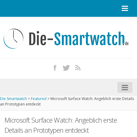
Startseite
Kontakt / Tipp geben
Impressum
Datenschutz
Apple Watch kaufen
iPhone kaufen
Die Smartwatch
>
Featured
>
Microsoft Surface Watch: Angeblich erste Details
Startseite
an Prototypen entdeckt
Aktuelle Smartwatches im Test
Microsoft Surface Watch: Angeblich erste
Kommende Smartwatches
Details an Prototypen entdeckt
Marken und Modelle