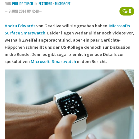
VON
PHILIPP TUSCH
IN
FEATURED
·
MICROSOFT
Handytarife
0
— 9 JUNI 2014 UM 0:48—
BASE
Andru Edwards
von Gearlive will sie gesehen haben:
Microsofts
Surface Smartwatch
Smartphonetarife
. Leider liegen weder Bilder noch Videos vor,
weshalb Zweifel angebracht sind, aber ein paar Gerüchte-
Datentarife
Häppchen schmeißt uns der US-Kollege dennoch zur Diskussion
o2
in die Runde. Denn es gibt sogar ziemlich genaue Details zur
spekulativen
Microsoft
–
Smartwatch
in dem Bericht.
Smartphonetarife
Prepaid-Tarife
Datentarife
Flatrate-Prepaidtarife
Mobilfunk-Vergleichsrechner
Mobilfunk-Tarifrechner
Flatrate-Datentarife