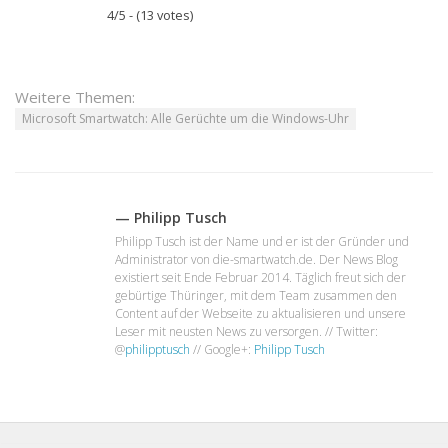
4/5 - (13 votes)
Weitere Themen:
Microsoft Smartwatch: Alle Gerüchte um die Windows-Uhr
— Philipp Tusch
Philipp Tusch ist der Name und er ist der Gründer und
Administrator von die-smartwatch.de. Der News Blog
existiert seit Ende Februar 2014. Täglich freut sich der
gebürtige Thüringer, mit dem Team zusammen den
Content auf der Webseite zu aktualisieren und unsere
Leser mit neusten News zu versorgen. // Twitter:
@
philipptusch
// Google+:
Philipp Tusch