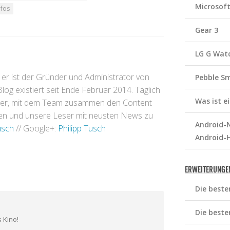
Microsof
nfos
Gear 3
LG G Wat
 er ist der Gründer und Administrator von
Pebble S
og existiert seit Ende Februar 2014. Täglich
Was ist 
inger, mit dem Team zusammen den Content
eren und unsere Leser mit neusten News zu
Android-N
usch
// Google+:
Philipp Tusch
Android-
ERWEITERUNGE
Die beste
Die beste
 Kino!