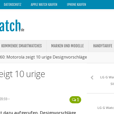
DATENSCHUTZ
APPLE WATCH KAUFEN
IPHONE KAUFEN
KOMMENDE SMARTWATCHES
MARKEN UND MODELLE
HANDYTARIFE
60: Motorola zeigt 10 urige Designvorschläge
igt 10 urige
LG G Wat
SI
 20:59—
1
LG G Watc
eit dazu aufgerufen, Designvorschläge