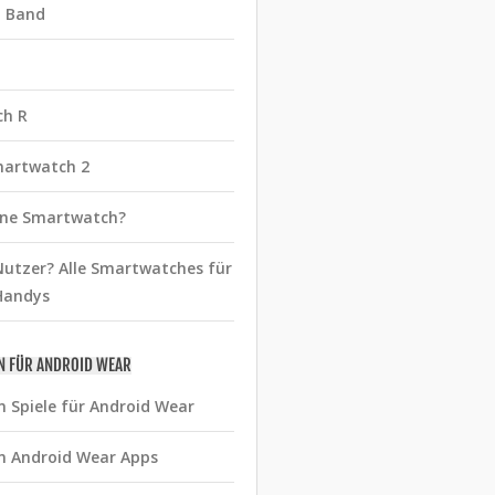
t Band
ch R
martwatch 2
eine Smartwatch?
utzer? Alle Smartwatches für
Handys
N FÜR ANDROID WEAR
n Spiele für Android Wear
n Android Wear Apps