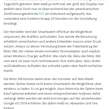
Tageslicht getreten. Man weiß ja nicht mal, wie groß das Display nun
wirklich wird. Doch nun ist überraschend bei der amerikanischen
Zertifizierungsbehörde
FCC
ein Dokument aufgetaucht, das
zumindest eine Funktion knapp 20 Stunden vor der Vorstellung
bestätigt.
Der Hersteller wird der Smartwatch offenbar die Möglichkeit
verpassen, die drahtlos aufzuladen. Das würde die Benutzung
erheblich vereinfachen und andere Entwickler massiv unter Druck
setzen. Anlass zu dieser Vermutung bietet der Patentantrag der
Moto 360, der neben einem normalen Stromadapter auch explizit
einen Wireless Charger aufführt. Wie stark der Akku der Moto 360
sein wird, ist zwar noch nicht bekannt, fest steht aber, dass draht-
und kabelloses Aufladen das schnelle Laden über Nacht einfacher
macht.
Die Moto 360 könnte damit einer der Vorreiter auf dem Markt
werden. Bisher bietet noch keine Smartwatch die Möglichkeit, über
wireless zu laden. Es ist gut möglich, dass Motorola die Option beim
Kauf optional anbietet und einen entsprechenden Aufpreis dafür
verlangt. Mehr werden wir wohl erst morgen auf der anstehenden
Google I/O 2014 erfahren. Bis dahin heißt es: Abwarten und Tee
trinken.