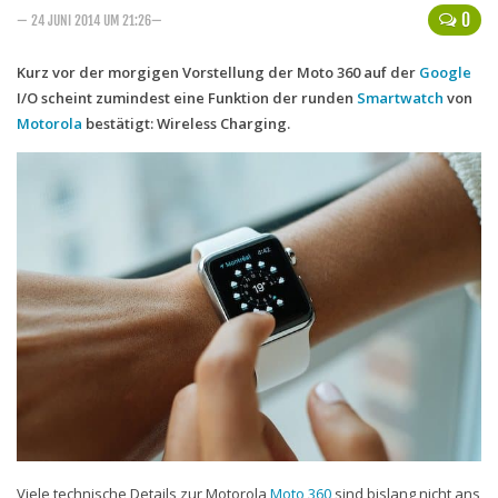
0
— 24 JUNI 2014 UM 21:26—
Handytarife
Kurz vor der morgigen Vorstellung der Moto 360 auf der
Google
BASE
I/O scheint zumindest eine Funktion der runden
Smartwatch
von
Smartphonetarife
Motorola
bestätigt: Wireless Charging.
Datentarife
o2
Smartphonetarife
Prepaid-Tarife
Datentarife
Flatrate-Prepaidtarife
Mobilfunk-Vergleichsrechner
Mobilfunk-Tarifrechner
Flatrate-Datentarife
Viele technische Details zur Motorola
Moto 360
sind bislang nicht ans