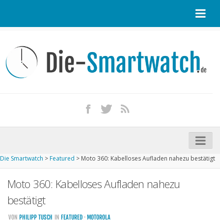
Startseite
Kontakt / Tipp geben
Impressum
Datenschutz
Apple Watch kaufen
iPhone kaufen
Die Smartwatch
>
Featured
>
Moto 360: Kabelloses Aufladen nahezu bestätigt
Startseite
Moto 360: Kabelloses Aufladen nahezu
Aktuelle Smartwatches im Test
bestätigt
Kommende Smartwatches
VON
PHILIPP TUSCH
IN
FEATURED
·
MOTOROLA
Marken und Modelle