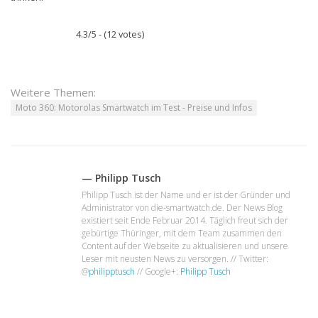
4.3/5 - (12 votes)
Weitere Themen:
Moto 360: Motorolas Smartwatch im Test - Preise und Infos
— Philipp Tusch
Philipp Tusch ist der Name und er ist der Gründer und
Administrator von die-smartwatch.de. Der News Blog
existiert seit Ende Februar 2014. Täglich freut sich der
gebürtige Thüringer, mit dem Team zusammen den
Content auf der Webseite zu aktualisieren und unsere
Leser mit neusten News zu versorgen. // Twitter:
@
philipptusch
// Google+:
Philipp Tusch