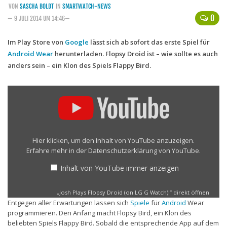
VON
SASCHA BOLDT
IN
SMARTWATCH-NEWS
Handytarife
0
— 9 JULI 2014 UM 14:46—
BASE
Im Play Store von
Google
lässt sich ab sofort das erste Spiel für
Android Wear
herunterladen. Flopsy Droid ist – wie sollte es auch
Smartphonetarife
anders sein – ein Klon des Spiels Flappy Bird.
Datentarife
o2
„Josh
Plays
Smartphonetarife
Flopsy
Droid
Prepaid-Tarife
(on
LG
Datentarife
Hier klicken, um den Inhalt von YouTube anzuzeigen.
G
Erfahre mehr in der
Datenschutzerklärung von YouTube
.
Watch)!“
Flatrate-Prepaidtarife
von
Inhalt von YouTube immer anzeigen
Mobilfunk-Vergleichsrechner
YouTube
anzeigen
Mobilfunk-Tarifrechner
„Josh Plays Flopsy Droid (on LG G Watch)!“ direkt öffnen
Entgegen aller Erwartungen lassen sich
Spiele
für
Android
Wear
Flatrate-Datentarife
programmieren. Den Anfang macht Flopsy Bird, ein Klon des
beliebten Spiels Flappy Bird. Sobald die entsprechende App auf dem