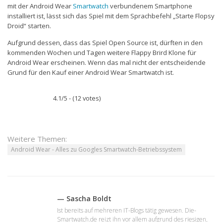
mit der Android Wear
Smartwatch
verbundenem Smartphone
installiert ist, lässt sich das Spiel mit dem Sprachbefehl „Starte Flopsy
Droid“ starten.
Aufgrund dessen, dass das Spiel Open Source ist, dürften in den
kommenden Wochen und Tagen weitere Flappy Brird Klone für
Android Wear erscheinen. Wenn das mal nicht der entscheidende
Grund für den Kauf einer Android Wear Smartwatch ist.
4.1/5 - (12 votes)
Weitere Themen:
Android Wear - Alles zu Googles Smartwatch-Betriebssystem
— Sascha Boldt
Ist bereits auf mehreren IT-Blogs tätig gewesen. Die-
Smartwatch.de reizt ihn vor allem aufgrund des riesigen,