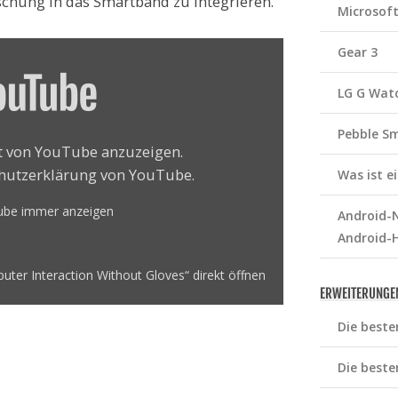
chung in das Smartband zu integrieren.
Microsof
Gear 3
LG G Wat
Pebble S
lt von YouTube anzuzeigen.
hutzerklärung von YouTube
.
Was ist 
Tube immer anzeigen
Android-N
Android-
ter Interaction Without Gloves“ direkt öffnen
ERWEITERUNGE
Die beste
Die beste