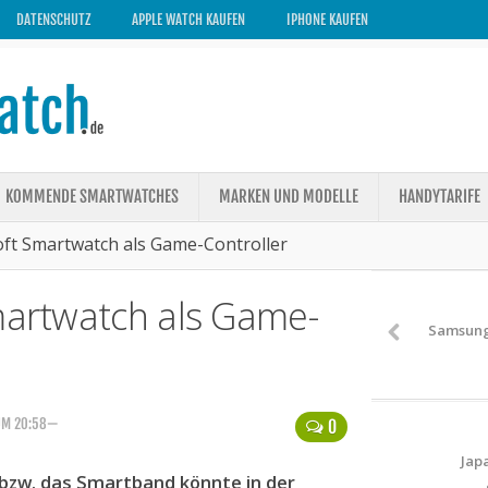
DATENSCHUTZ
APPLE WATCH KAUFEN
IPHONE KAUFEN
KOMMENDE SMARTWATCHES
MARKEN UND MODELLE
HANDYTARIFE
soft Smartwatch als Game-Controller
Smartwatch als Game-
Samsung 
 UM 20:58—
0
Japa
bzw. das Smartband könnte in der