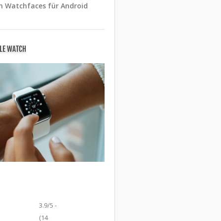
n Watchfaces für Android
PLE WATCH
3.9/5 -
(14