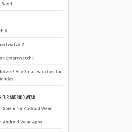
t Band
ch R
martwatch 2
eine Smartwatch?
utzer? Alle Smartwatches für
Handys
N FÜR ANDROID WEAR
n Spiele für Android Wear
n Android Wear Apps