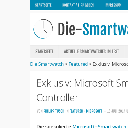
STARTSEITE
KONTAKT / TIPP GEBEN
IMPRESSUM
STARTSEITE
AKTUELLE SMARTWATCHES IM TEST
Die Smartwatch
>
Featured
>
Exklusiv: Micro
Exklusiv: Microsoft 
Controller
VON
PHILIPP TUSCH
IN
FEATURED
·
MICROSOFT
— 16 JULI 2014
Die spekulierte
Microsoft
–
Smartwatch