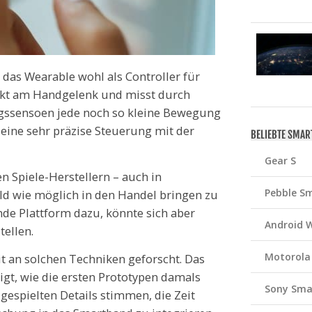
das Wearable wohl als Controller für
rekt am Handgelenk und misst durch
ssensoen jede noch so kleine Bewegung
 eine sehr präzise Steuerung mit der
BELIEBTE SMA
Gear S
n Spiele-Herstellern – auch in
Pebble S
ld wie möglich in den Handel bringen zu
de Plattform dazu, könnte sich aber
Android 
ellen.
Motorola
it an solchen Techniken geforscht. Das
gt, wie die ersten Prototypen damals
Sony Sma
zugespielten Details stimmen, die Zeit