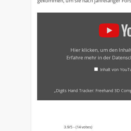
gekommen, um sie nach jahrelanger Fors
„Digits
Hand
Tracker:
Freehand
3D
Computer
Interaction
Hier klicken, um den Inha
Without
Erfahre mehr in der
Datensc
Gloves“
von
Inhalt von You
YouTube
anzeigen
„Digits Hand Tracker: Freehand 3D Compu
3.9/5 - (14 votes)