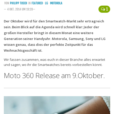
VON
PHILIPP TUSCH
IN
FEATURED
·
LG
·
MOTOROLA
Handytarife
1
— 4 OKT. 2014 UM 19:28—
BASE
Der Oktober wird für den Smartwatch-Markt sehr ertragreich
sein. Beim Blick auf die Agenda wird schnell klar: Jeder der
Smartphonetarife
großen Hersteller bringt in diesem Monat eine weitere
Datentarife
Generation seiner Handyuhr. Motorola, Samsung, Sony und LG
o2
wissen genau, dass dies der perfekte Zeitpunkt für das
Weihnachtsgeschäft ist.
Smartphonetarife
Wir fassen zusammen, was euch in dieser Branche alles erwartet
Prepaid-Tarife
und sagen, wo ihr die Smartwatches bereits vorbestellen könnt.
Datentarife
Moto 360 Release am 9.Oktober.
Flatrate-Prepaidtarife
Mobilfunk-Vergleichsrechner
Mobilfunk-Tarifrechner
Flatrate-Datentarife