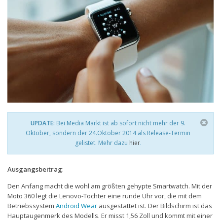
UPDATE:
Bei Media Markt ist ab sofort nicht mehr der 9.
Oktober, sondern der 24.Oktober 2014 als Release-Termin
gelistet. Mehr dazu
hier
.
Ausgangsbeitrag
:
Den Anfang macht die wohl am größten gehypte Smartwatch. Mit der
Moto 360 legt die Lenovo-Tochter eine runde Uhr vor, die mit dem
Betriebssystem
Android Wear
ausgestattet ist. Der Bildschirm ist das
Hauptaugenmerk des Modells. Er misst 1,56 Zoll und kommt mit einer