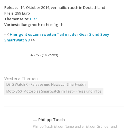
Release
: 14. Oktober 2014, vermutlich auch in Deutschland
Preis
: 299 Euro
Themenseite
:
Hier
Vorbestellung
: noch nicht möglich
<<
Hier geht es zum zweiten Teil mit der Gear S und Sony
SmartWatch 3
>>
4.2/5 - (16 votes)
Weitere Themen:
LG G Watch R - Release und News zur Smartwatch
Moto 360: Motorolas Smartwatch im Test - Preise und Infos
— Philipp Tusch
Philipp Tusch ist der Name und er ist der Gründer und