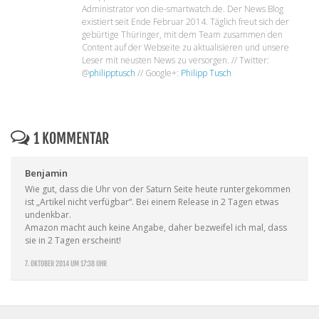
Administrator von die-smartwatch.de. Der News Blog
existiert seit Ende Februar 2014. Täglich freut sich der
gebürtige Thüringer, mit dem Team zusammen den
Content auf der Webseite zu aktualisieren und unsere
Leser mit neusten News zu versorgen. // Twitter:
@
philipptusch
// Google+:
Philipp Tusch
1 KOMMENTAR
Benjamin
Wie gut, dass die Uhr von der Saturn Seite heute runtergekommen
ist „Artikel nicht verfügbar“. Bei einem Release in 2 Tagen etwas
undenkbar.
Amazon macht auch keine Angabe, daher bezweifel ich mal, dass
sie in 2 Tagen erscheint!
7. OKTOBER 2014 UM 17:38 UHR