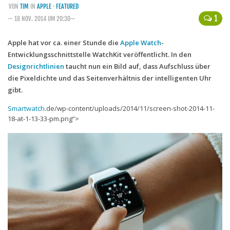
VON
TIM
IN
APPLE
·
FEATURED
Handytarife
1
— 18 NOV. 2014 UM 20:30—
BASE
Apple hat vor ca. einer Stunde die
Apple Watch
-
Entwicklungsschnittstelle WatchKit veröffentlicht. In den
Smartphonetarife
Designrichtlinien
taucht nun ein Bild auf, dass Aufschluss über
Datentarife
die Pixeldichte und das Seitenverhältnis der intelligenten Uhr
o2
gibt.
Smartphonetarife
Smartwatch
.de/wp-content/uploads/2014/11/screen-shot-2014-11-
18-at-1-13-33-pm.png“>
Prepaid-Tarife
Datentarife
Flatrate-Prepaidtarife
Mobilfunk-Vergleichsrechner
Mobilfunk-Tarifrechner
Flatrate-Datentarife