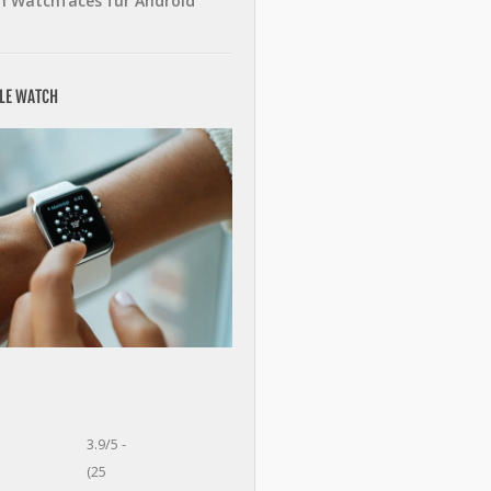
n Watchfaces für Android
PLE WATCH
3.9/5 -
(25