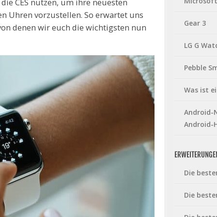
Microsof
 die CES nutzen, um ihre neuesten
n Uhren vorzustellen. So erwartet uns
Gear 3
von denen wir euch die wichtigsten nun
LG G Wat
Pebble S
Was ist 
Android-N
Android-
ERWEITERUNGE
Die beste
Die beste