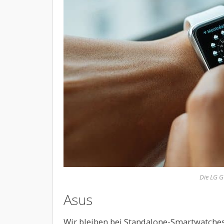
Die LG G
Asus
Wir bleiben bei Standalone-Smartwatche