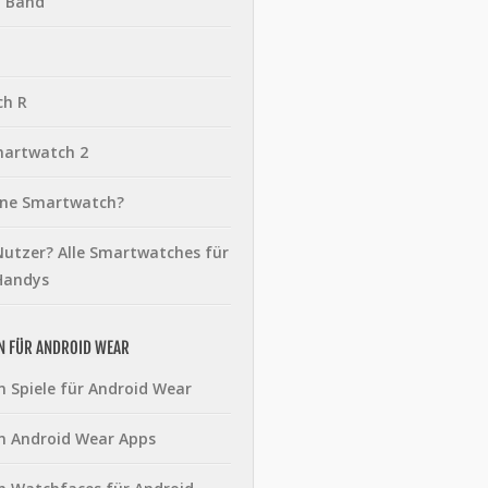
t Band
ch R
martwatch 2
eine Smartwatch?
utzer? Alle Smartwatches für
Handys
N FÜR ANDROID WEAR
n Spiele für Android Wear
n Android Wear Apps