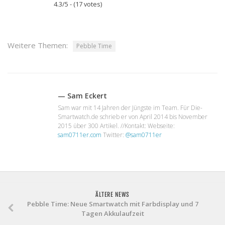
4.3/5 - (17 votes)
anzeigen
Weitere Themen:
Pebble Time
— Sam Eckert
Sam war mit 14 Jahren der Jüngste im Team. Für Die-
Smartwatch.de schrieb er von April 2014 bis November
2015 über 300 Artikel. //Kontakt: Webseite:
sam0711er.com
Twitter:
@sam0711er
ÄLTERE NEWS
Pebble Time: Neue Smartwatch mit Farbdisplay und 7
Tagen Akkulaufzeit