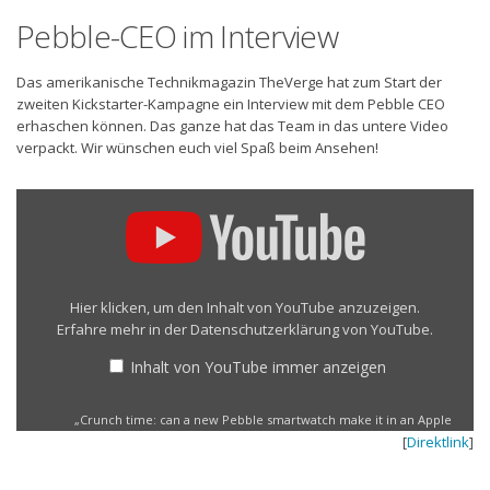
Pebble-CEO im Interview
Das amerikanische Technikmagazin TheVerge hat zum Start der
zweiten Kickstarter-Kampagne ein Interview mit dem Pebble CEO
erhaschen können. Das ganze hat das Team in das untere Video
verpackt. Wir wünschen euch viel Spaß beim Ansehen!
„Crunch
time:
can
a
new
Pebble
Hier klicken, um den Inhalt von YouTube anzuzeigen.
smartwatch
Erfahre mehr in der
Datenschutzerklärung von YouTube
.
make
it
Inhalt von YouTube immer anzeigen
in
an
„Crunch time: can a new Pebble smartwatch make it in an Apple
Apple
[
Direktlink
]
world?“ direkt öffnen
world?“
von
YouTube