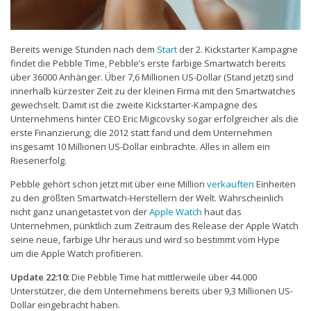
Bereits wenige Stunden nach dem
Start
der 2. Kickstarter Kampagne
findet die Pebble Time, Pebble’s erste farbige Smartwatch bereits
über 36000 Anhänger. Über 7,6 Millionen US-Dollar (Stand jetzt) sind
innerhalb kürzester Zeit zu der kleinen Firma mit den Smartwatches
gewechselt. Damit ist die zweite Kickstarter-Kampagne des
Unternehmens hinter CEO Eric Migicovsky sogar erfolgreicher als die
erste Finanzierung, die 2012 statt fand und dem Unternehmen
insgesamt 10 Millionen US-Dollar einbrachte. Alles in allem ein
Riesenerfolg.
Pebble gehört schon jetzt mit über eine Million
verkauften
Einheiten
zu den größten Smartwatch-Herstellern der Welt. Wahrscheinlich
nicht ganz unangetastet von der
Apple Watch
haut das
Unternehmen, pünktlich zum Zeitraum des Release der Apple Watch
seine neue, farbige Uhr heraus und wird so bestimmt vom Hype
um die Apple Watch profitieren.
Update 22:10:
Die Pebble Time hat mittlerweile über 44.000
Unterstützer, die dem Unternehmens bereits über 9,3 Millionen US-
Dollar eingebracht haben.