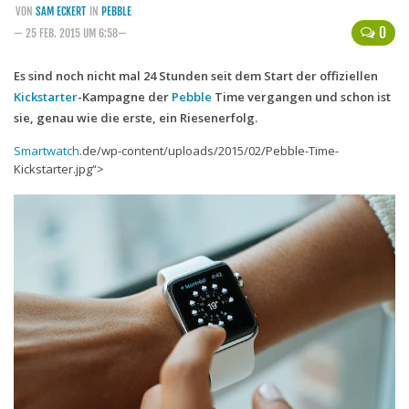
VON
SAM ECKERT
IN
PEBBLE
Handytarife
0
— 25 FEB. 2015 UM 6:58—
BASE
Es sind noch nicht mal 24 Stunden seit dem Start der offiziellen
Kickstarter
-Kampagne der
Smartphonetarife
Pebble
Time vergangen und schon ist
sie, genau wie die erste, ein Riesenerfolg.
Datentarife
Smartwatch
.de/wp-content/uploads/2015/02/Pebble-Time-
o2
Kickstarter.jpg“>
Smartphonetarife
Prepaid-Tarife
Datentarife
Flatrate-Prepaidtarife
Mobilfunk-Vergleichsrechner
Mobilfunk-Tarifrechner
Flatrate-Datentarife