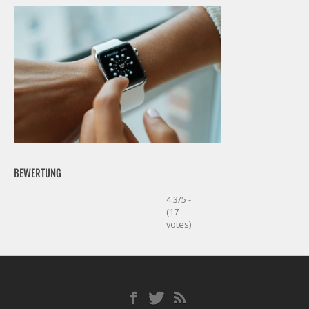
BEWERTUNG
4.3/5 -
(17
votes)