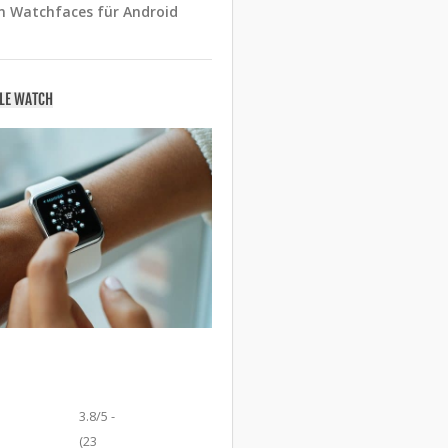
n Watchfaces für Android
PLE WATCH
3.8/5 -
(23