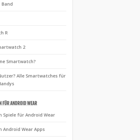
t Band
ch R
martwatch 2
eine Smartwatch?
utzer? Alle Smartwatches für
Handys
N FÜR ANDROID WEAR
n Spiele für Android Wear
n Android Wear Apps