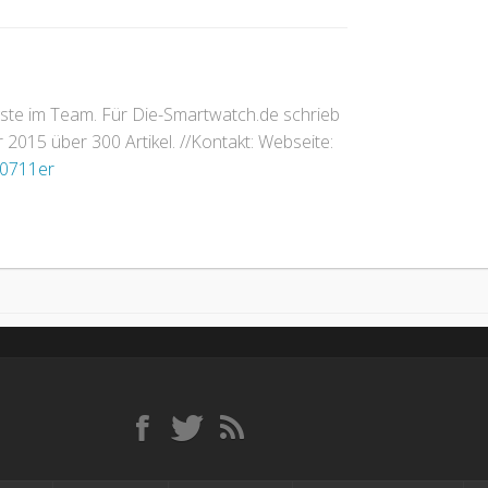
gste im Team. Für Die-Smartwatch.de schrieb
2015 über 300 Artikel. //Kontakt: Webseite:
0711er