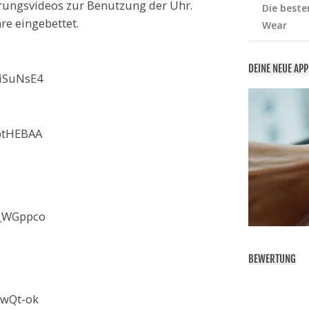
rungsvideos zur Benutzung der Uhr.
Die beste
re eingebettet.
Wear
DEINE NEUE AP
iSuNsE4
ptHEBAA
p_WGppco
BEWERTUNG
2wQt-ok