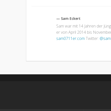
— Sam Eckert
Sam war mit 14 Jahren der Jün
er von April 2014 bis November 
sam0711er.com
Twitter:
@sam