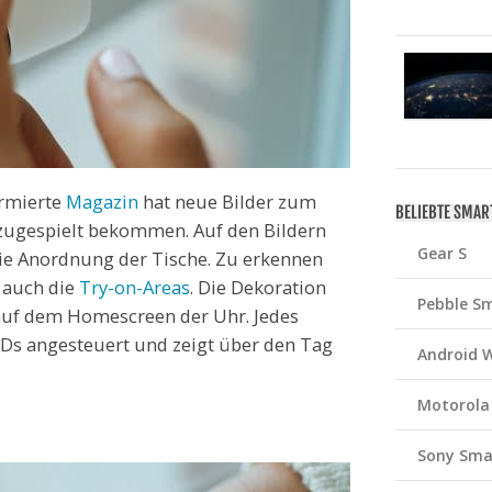
ormierte
Magazin
hat neue Bilder zum
BELIEBTE SMA
b zugespielt bekommen. Auf den Bildern
Gear S
die Anordnung der Tische. Zu erkennen
 auch die
Try-on-Areas
. Die Dekoration
Pebble S
 auf dem Homescreen der Uhr. Jedes
EDs angesteuert und zeigt über den Tag
Android 
Motorola
Sony Sma