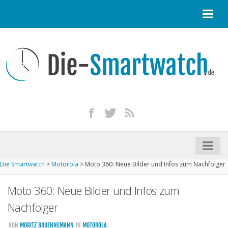
Startseite
Kontakt / Tipp geben
Impressum
Datenschutz
Apple Watch kaufen
iPhone kaufen
Die Smartwatch
>
Motorola
>
Moto 360: Neue Bilder und Infos zum Nachfolger
Startseite
Moto 360: Neue Bilder und Infos zum
Aktuelle Smartwatches im Test
Nachfolger
Kommende Smartwatches
VON
MORITZ BRUENNEMANN
IN
MOTOROLA
Marken und Modelle