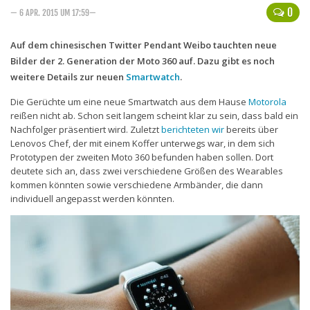
0
— 6 APR. 2015 UM 17:59—
Handytarife
Auf dem chinesischen Twitter Pendant Weibo tauchten neue
BASE
Bilder der 2. Generation der Moto 360 auf. Dazu gibt es noch
Smartphonetarife
weitere Details zur neuen
Smartwatch
.
Datentarife
Die Gerüchte um eine neue Smartwatch aus dem Hause
Motorola
reißen nicht ab. Schon seit langem scheint klar zu sein, dass bald ein
o2
Nachfolger präsentiert wird. Zuletzt
berichteten wir
bereits über
Lenovos Chef, der mit einem Koffer unterwegs war, in dem sich
Smartphonetarife
Prototypen der zweiten Moto 360 befunden haben sollen. Dort
Prepaid-Tarife
deutete sich an, dass zwei verschiedene Größen des Wearables
kommen könnten sowie verschiedene Armbänder, die dann
Datentarife
individuell angepasst werden könnten.
Flatrate-Prepaidtarife
Mobilfunk-Vergleichsrechner
Mobilfunk-Tarifrechner
Flatrate-Datentarife