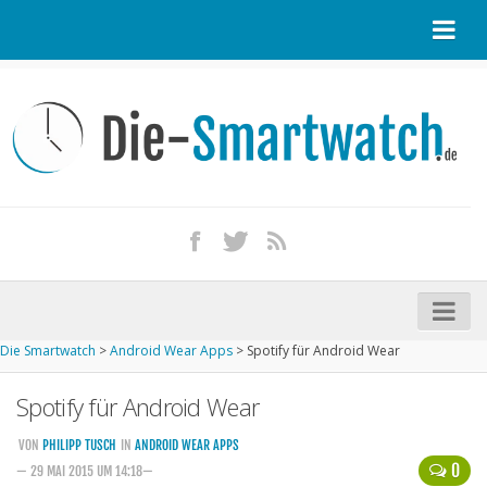
Startseite
Kontakt / Tipp geben
Impressum
Datenschutz
Apple Watch kaufen
iPhone kaufen
Die Smartwatch
>
Android Wear Apps
>
Spotify für Android Wear
Startseite
Spotify für Android Wear
Aktuelle Smartwatches im Test
Kommende Smartwatches
VON
PHILIPP TUSCH
IN
ANDROID WEAR APPS
0
— 29 MAI 2015 UM 14:18—
Marken und Modelle