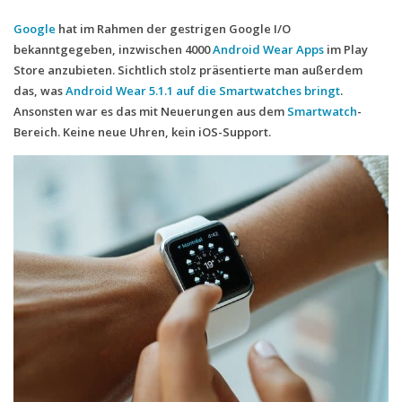
Google
hat im Rahmen der gestrigen Google I/O
Handytarife
bekanntgegeben, inzwischen 4000
Android Wear
Apps
im Play
BASE
Store anzubieten. Sichtlich stolz präsentierte man außerdem
das, was
Android Wear 5.1.1 auf die Smartwatches bringt
.
Smartphonetarife
Ansonsten war es das mit Neuerungen aus dem
Smartwatch
-
Datentarife
Bereich. Keine neue Uhren, kein iOS-Support.
o2
Smartphonetarife
Prepaid-Tarife
Datentarife
Flatrate-Prepaidtarife
Mobilfunk-Vergleichsrechner
Mobilfunk-Tarifrechner
Flatrate-Datentarife