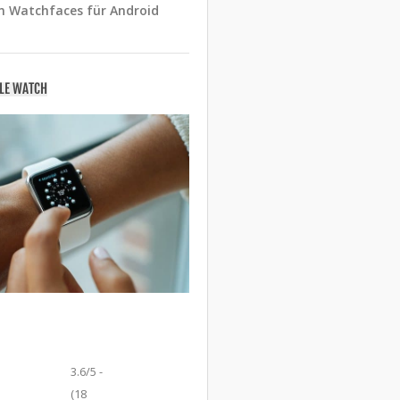
n Watchfaces für Android
PLE WATCH
3.6/5 -
(18