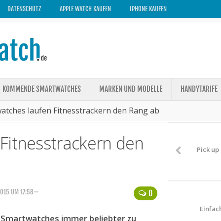
DATENSCHUTZ
APPLE WATCH KAUFEN
IPHONE KAUFEN
KOMMENDE SMARTWATCHES
MARKEN UND MODELLE
HANDYTARIFE
atches laufen Fitnesstrackern den Rang ab
Fitnesstrackern den
Pick up
2015 UM 17:58—
0
Einfac
n Smartwatches immer beliebter zu