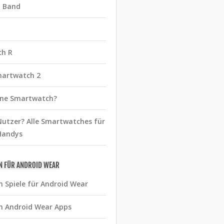
t Band
ch R
martwatch 2
eine Smartwatch?
utzer? Alle Smartwatches für
Handys
N FÜR ANDROID WEAR
n Spiele für Android Wear
n Android Wear Apps