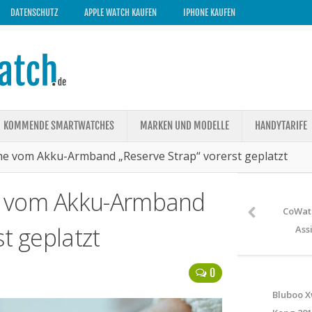
DATENSCHUTZ
APPLE WATCH KAUFEN
IPHONE KAUFEN
KOMMENDE SMARTWATCHES
MARKEN UND MODELLE
HANDYTARIFE
e vom Akku-Armband „Reserve Strap“ vorerst geplatzt
e vom Akku-Armband
CoWatc
t geplatzt
Ass
0
Bluboo X