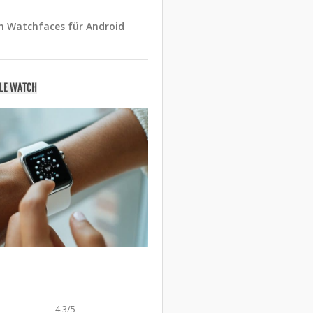
n Watchfaces für Android
PLE WATCH
4.3/5 -