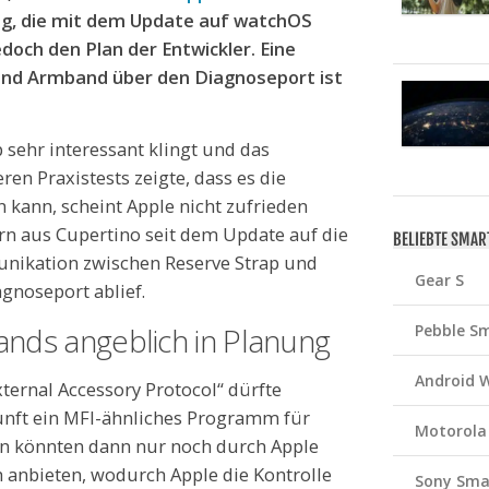
ng, die mit dem Update auf watchOS
edoch den Plan der Entwickler. Eine
nd Armband über den Diagnoseport ist
 sehr interessant klingt und das
en Praxistests zeigte, dass es die
n kann, scheint Apple nicht zufrieden
rn aus Cupertino seit dem Update auf die
BELIEBTE SMA
unikation zwischen Reserve Strap und
Gear S
gnoseport ablief.
nds angeblich in Planung
Pebble S
Android 
ternal Accessory Protocol“ dürfte
kunft ein MFI-ähnliches Programm für
Motorola
n könnten dann nur noch durch Apple
h anbieten, wodurch Apple die Kontrolle
Sony Sma