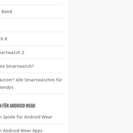
t Band
ch R
martwatch 2
eine Smartwatch?
utzer? Alle Smartwatches für
Handys
N FÜR ANDROID WEAR
n Spiele für Android Wear
n Android Wear Apps