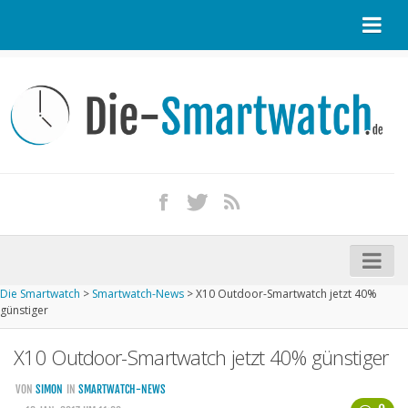
Startseite
Kontakt / Tipp geben
Impressum
Datenschutz
Apple Watch kaufen
iPhone kaufen
Die Smartwatch
>
Smartwatch-News
>
X10 Outdoor-Smartwatch jetzt 40%
Startseite
günstiger
Aktuelle Smartwatches im Test
X10 Outdoor-Smartwatch jetzt 40% günstiger
Kommende Smartwatches
VON
SIMON
IN
SMARTWATCH-NEWS
Marken und Modelle