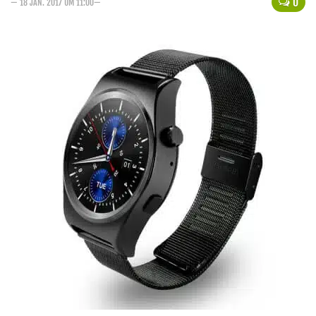
0
— 18 JAN. 2017 UM 11:00—
Handytarife
BASE
Smartphonetarife
Datentarife
o2
Smartphonetarife
Prepaid-Tarife
Datentarife
Flatrate-Prepaidtarife
Mobilfunk-Vergleichsrechner
Mobilfunk-Tarifrechner
Flatrate-Datentarife