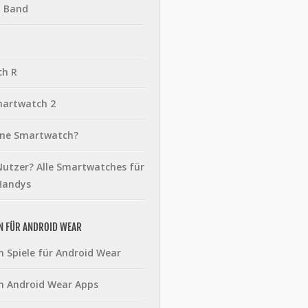
t Band
ch R
martwatch 2
eine Smartwatch?
utzer? Alle Smartwatches für
Handys
N FÜR ANDROID WEAR
n Spiele für Android Wear
n Android Wear Apps