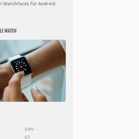
n Watchfaces für Android
PLE WATCH
3.9/5 -
(21