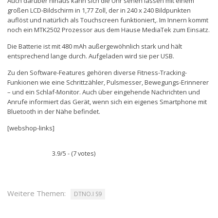
Auch darüber hinaus kann sich die Uhr sehen lassen mit einem
großen LCD-Bildschirm in 1,77 Zoll, der in 240 x 240 Bildpunkten
auflöst und natürlich als Touchscreen funktioniert,. Im Innern kommt
noch ein MTK2502 Prozessor aus dem Hause MediaTek zum Einsatz.
Die Batterie ist mit 480 mAh außergewöhnlich stark und hält
entsprechend lange durch. Aufgeladen wird sie per USB.
Zu den Software-Features gehören diverse Fitness-Tracking-
Funkionen wie eine Schrittzähler, Pulsmesser, Bewegungs-Erinnerer
– und ein Schlaf-Monitor. Auch über eingehende Nachrichten und
Anrufe informiert das Gerät, wenn sich ein eigenes Smartphone mit
Bluetooth in der Nähe befindet.
[webshop-links]
3.9/5 - (7 votes)
Weitere Themen:
DTNO.I S9