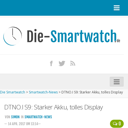
Startseite
Kontakt / Tipp geben
Impressum
Datenschutz
Apple Watch kaufen
iPhone kaufen
Die Smartwatch
>
Smartwatch-News
>
DTNO.I S9: Starker Akku, tolles Display
Startseite
DTNO.I S9: Starker Akku, tolles Display
Aktuelle Smartwatches im Test
Kommende Smartwatches
VON
SIMON
IN
SMARTWATCH-NEWS
0
— 14 APR. 2017 UM 13:14—
Marken und Modelle