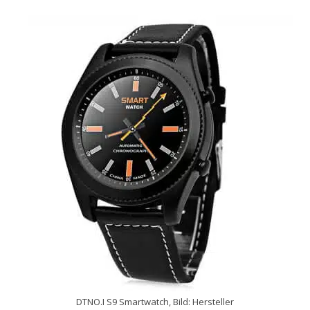
Handytarife
BASE
Smartphonetarife
Datentarife
o2
Smartphonetarife
Prepaid-Tarife
Datentarife
Flatrate-Prepaidtarife
Mobilfunk-Vergleichsrechner
Mobilfunk-Tarifrechner
Flatrate-Datentarife
DTNO.I S9 Smartwatch, Bild: Hersteller