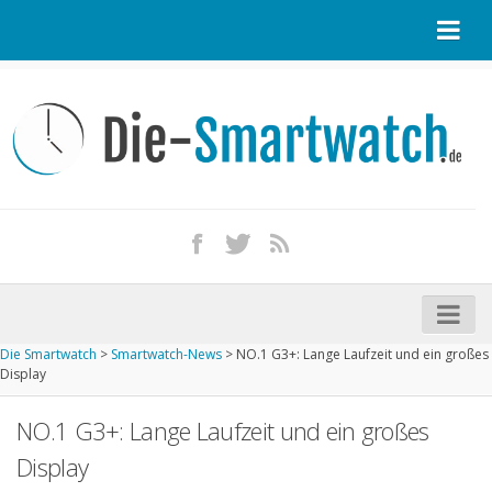
Startseite
Kontakt / Tipp geben
Impressum
Datenschutz
Apple Watch kaufen
iPhone kaufen
Die Smartwatch
>
Smartwatch-News
>
NO.1 G3+: Lange Laufzeit und ein großes
Startseite
Display
Aktuelle Smartwatches im Test
NO.1 G3+: Lange Laufzeit und ein großes
Kommende Smartwatches
Display
Marken und Modelle