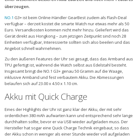
überzeugen.
NO.1
G3+ ist beim Online-Händler GearBest zudem als Flash-Deal
verfügbar – derzeit kostet die smarte Watch nur etwas mehr als 50
Euro. Versandkosten kommen nicht mehr hinzu. Geliefert wird das
Gerät direkt aus Hongkong – zum jetzigen Zeitpunkt sind noch 28
Einheiten verfügbar, Interessierte sollten sich also beeilen und das
Angebot schnell wahrnehmen.
Zu den äußeren Features der Uhr sei gesagt, dass das Armband aus
TPU gefertigt ist, während die Watch selbst aus Edelstahl besteht.
Insgesamt bringt die NO.1 G3+ genau 50 Gramm auf die Waage,
inklusive Armband und fest verbautem Akku. Die Abmessungen
belaufen sich auf 23.00 x 4.50 x 1.10 cm.
Akku mit Quick Charge
Eines der Highlights der Uhr ist ganz klar der Akku, der mit sehr
ordentlichen 380 mAh aufwarten kann und entsprechend sehr lange
durchhalten sollte, bevor er via USB wieder aufgeladen muss. Der
Hersteller hat sogar eine Quick Charge Technik eingebaut, so dass
der Akku schon in weniger als einer Stunde wieder voll aufgeladen