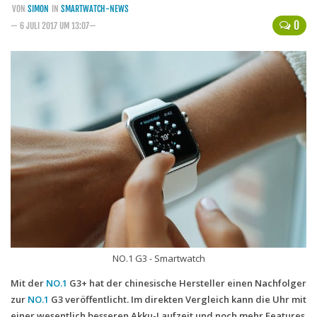
VON
SIMON
IN
SMARTWATCH-NEWS
Handytarife
0
— 6 JULI 2017 UM 13:07—
BASE
Smartphonetarife
Datentarife
o2
Smartphonetarife
Prepaid-Tarife
Datentarife
Flatrate-Prepaidtarife
Mobilfunk-Vergleichsrechner
NO.1 G3 - Smartwatch
Mobilfunk-Tarifrechner
Mit der
NO.1
G3+ hat der chinesische Hersteller einen Nachfolger
Flatrate-Datentarife
zur
NO.1
G3 veröffentlicht. Im direkten Vergleich kann die Uhr mit
einer wesentlich besseren Akku-Laufzeit und noch mehr Features