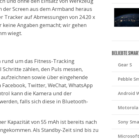
ch und ohne den Einsatz von Werkzeug
ch der Screen aus dem Armband heraus
 Tracker auf Abmessungen von 24.20 x
er keine Angaben gemacht; wir gehen
mm wiegt.
BELIEBTE SMA
 rund um das Fitness-Tracking
Gear S
l Schritte zählen, den Puls messen,
 aufzeichnen sowie über eingehende
Pebble S
n Facebook, Twitter, WeChat, WhatsApp
ntrol kann die Kamera und der
Android 
rden, falls sich diese in Bluetooth-
Motorola
er Kapazität von 55 mAh ist bereits nach
Sony Sma
angekommen. Als Standby-Zeit sind bis zu
Microsof