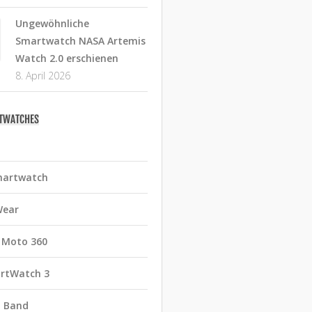
Ungewöhnliche
Smartwatch NASA Artemis
Watch 2.0 erschienen
8. April 2026
RTWATCHES
martwatch
Wear
 Moto 360
rtWatch 3
t Band