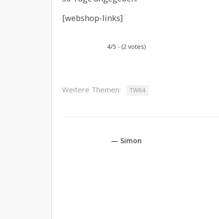
[webshop-links]
4/5 - (2 votes)
Weitere Themen:
TW64
— Simon