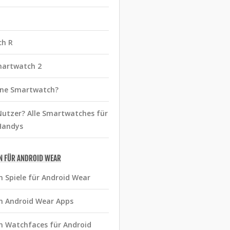
ch R
martwatch 2
eine Smartwatch?
utzer? Alle Smartwatches für
Handys
N FÜR ANDROID WEAR
n Spiele für Android Wear
n Android Wear Apps
n Watchfaces für Android