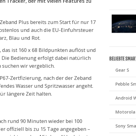
en Tracker, der mit vielen Features zu
Zeband Plus bereits zum Start für nur 17
kostenlos und auch die EU-Einfuhrsteuer
arz, Blau und Rot.
 das ist 160 x 68 Bildpunkten auflöst und
. Die Bedienung erfolgt dabei natürlich
BELIEBTE SMA
 suchen wir vergeblich.
Gear S
 IP67-Zertfizierung, nach der der Zeband
Pebble S
ufendes Wasser und Spritzwasser angeht.
ür längere Zeit halten.
Android 
Motorola
nach rund 90 Minuten wieder bei 100
Sony Sma
er offiziell bis zu 15 Tage angegeben –