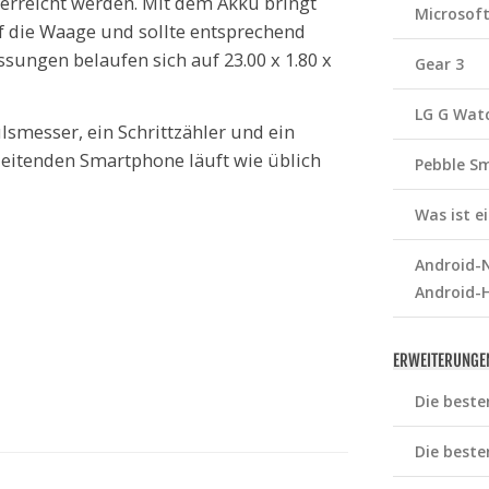
 erreicht werden. Mit dem Akku bringt
Microsof
f die Waage und sollte entsprechend
sungen belaufen sich auf 23.00 x 1.80 x
Gear 3
LG G Wat
smesser, ein Schrittzähler und ein
eitenden Smartphone läuft wie üblich
Pebble S
Was ist 
Android-N
Android-
ERWEITERUNGE
Die beste
Die beste