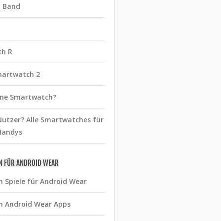
t Band
ch R
martwatch 2
eine Smartwatch?
utzer? Alle Smartwatches für
Handys
N FÜR ANDROID WEAR
n Spiele für Android Wear
n Android Wear Apps