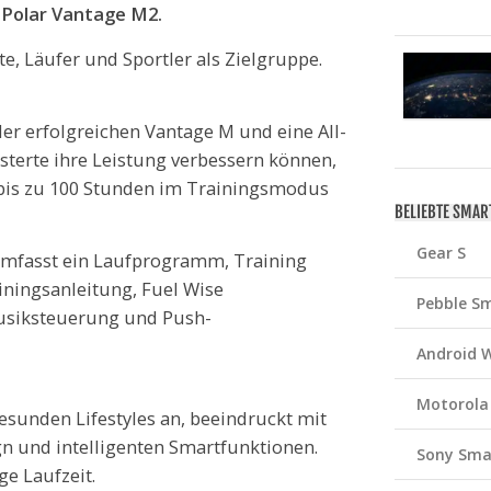
 Polar Vantage M2.
e, Läufer und Sportler als Zielgruppe.
der erfolgreichen Vantage M und eine All-
sterte ihre Leistung verbessern können,
, bis zu 100 Stunden im Trainingsmodus
BELIEBTE SMA
Gear S
, umfasst ein Laufprogramm, Training
ainingsanleitung, Fuel Wise
Pebble S
Musiksteuerung und Push-
Android 
Motorola
gesunden Lifestyles an, beeindruckt mit
gn und intelligenten Smartfunktionen.
Sony Sma
ge Laufzeit.