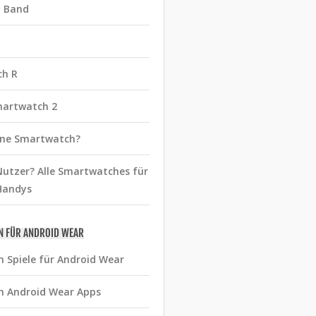
t Band
ch R
martwatch 2
eine Smartwatch?
utzer? Alle Smartwatches für
Handys
N FÜR ANDROID WEAR
n Spiele für Android Wear
n Android Wear Apps