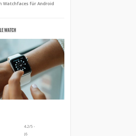
n Watchfaces für Android
PLE WATCH
4.2/5 -
(6