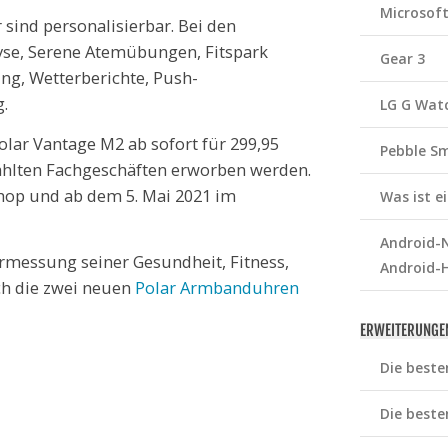
Microsof
 sind personalisierbar. Bei den
yse, Serene Atemübungen, Fitspark
Gear 3
ng, Wetterberichte, Push-
.
LG G Wat
olar Vantage M2 ab sofort für 299,95
Pebble S
ählten Fachgeschäften erworben werden.
 Shop und ab dem 5. Mai 2021 im
Was ist 
Android-N
rmessung seiner Gesundheit, Fitness,
Android-
ich die zwei neuen
Polar Armbanduhren
ERWEITERUNGE
Die beste
Die beste