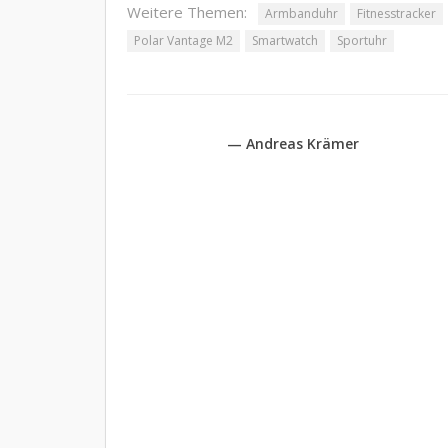
Weitere Themen:
Armbanduhr
Fitnesstracker
Polar Vantage M2
Smartwatch
Sportuhr
— Andreas Krämer