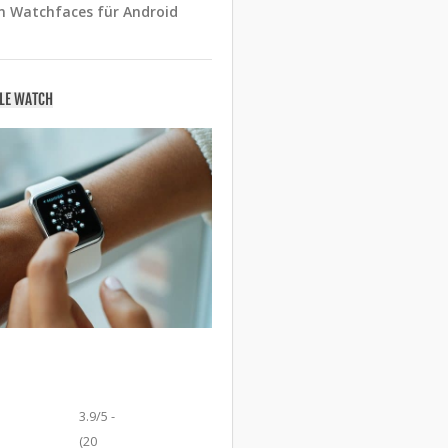
n Watchfaces für Android
PLE WATCH
3.9/5 -
(20