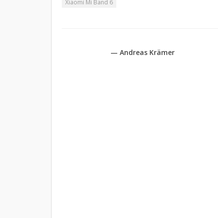
Xiaomi Mi Band 6
— Andreas Krämer