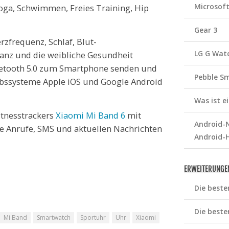
Microsof
oga, Schwimmen, Freies Training, Hip
Gear 3
rzfrequenz, Schlaf, Blut-
LG G Wat
tanz und die weibliche Gesundheit
luetooth 5.0 zum Smartphone senden und
Pebble S
iebssysteme Apple iOS und Google Android
Was ist 
itnesstrackers
Xiaomi Mi Band 6
mit
Android-N
e Anrufe, SMS und aktuellen Nachrichten
Android-
ERWEITERUNGE
Die beste
Die beste
Mi Band
Smartwatch
Sportuhr
Uhr
Xiaomi