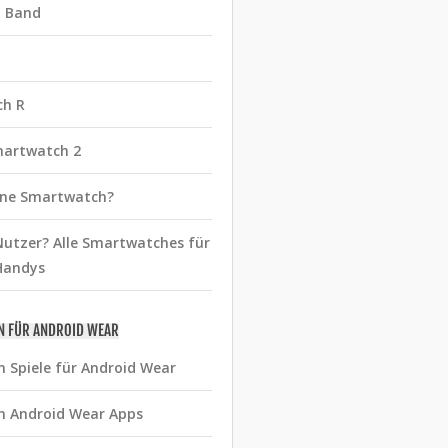
t Band
ch R
martwatch 2
eine Smartwatch?
utzer? Alle Smartwatches für
Handys
N FÜR ANDROID WEAR
n Spiele für Android Wear
n Android Wear Apps