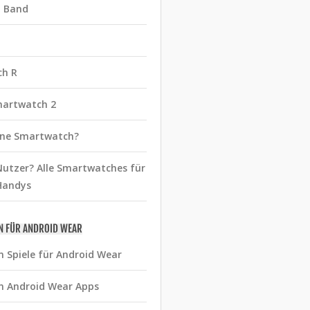
t Band
ch R
martwatch 2
eine Smartwatch?
utzer? Alle Smartwatches für
Handys
N FÜR ANDROID WEAR
n Spiele für Android Wear
n Android Wear Apps