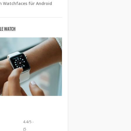
n Watchfaces für Android
PLE WATCH
4.4/5 -
(5