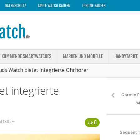
DATENSCHUTZ
APPLE WATCH KAUFEN
IPHONE KAUFEN
KOMMENDE SMARTWATCHES
MARKEN UND MODELLE
HANDYTARIFE
ds Watch bietet integrierte Ohrhörer
t integrierte
Garmin F
94
UM 12:05—
0
Sequent T