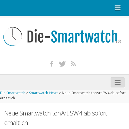
Startseite
Kontakt / Tipp geben
Impressum
Datenschutz
Apple Watch kaufen
iPhone kaufen
Die Smartwatch
>
Smartwatch-News
>
Neue Smartwatch tonArt SW4 ab sofort
Startseite
erhältlich
Aktuelle Smartwatches im Test
Neue Smartwatch tonArt SW4 ab sofort
Kommende Smartwatches
erhältlich
Marken und Modelle