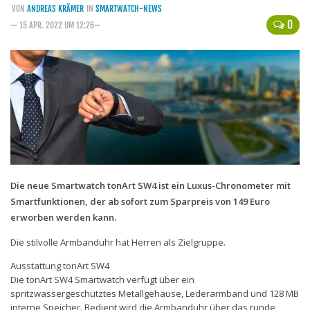
VON
ANDREAS KRÄMER
IN
SMARTWATCH-NEWS
Handytarife
0
— 15 APR. 2022 UM 12:26—
BASE
Smartphonetarife
Datentarife
o2
Smartphonetarife
Prepaid-Tarife
Die neue Smartwatch tonArt SW4 ist ein Luxus-Chronometer mit
Datentarife
Smartfunktionen, der ab sofort zum Sparpreis von 149 Euro
Flatrate-Prepaidtarife
erworben werden kann.
Mobilfunk-Vergleichsrechner
Die stilvolle Armbanduhr hat Herren als Zielgruppe.
Mobilfunk-Tarifrechner
Ausstattung tonArt SW4
Die tonArt SW4 Smartwatch verfügt über ein
Flatrate-Datentarife
spritzwassergeschütztes Metallgehäuse, Lederarmband und 128 MB
interne Speicher. Bedient wird die Armbanduhr über das runde