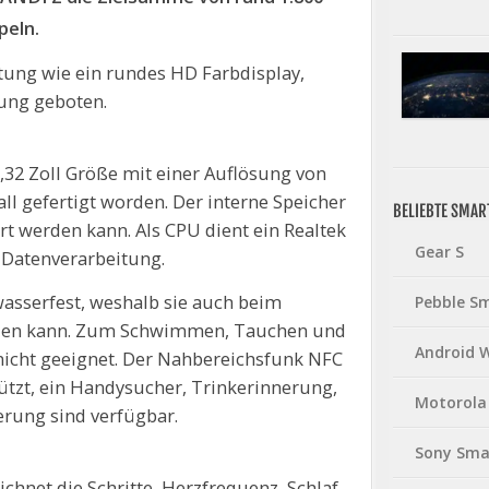
peln.
tung wie ein rundes HD Farbdisplay,
ung geboten.
,32 Zoll Größe mit einer Auflösung von
l gefertigt worden. Der interne Speicher
BELIEBTE SMA
ert werden kann. Als CPU dient ein Realtek
Gear S
Datenverarbeitung.
asserfest, weshalb sie auch beim
Pebble S
den kann. Zum Schwimmen, Tauchen und
Android 
nicht geeignet. Der Nahbereichsfunk NFC
ützt, ein Handysucher, Trinkerinnerung,
Motorola
rung sind verfügbar.
Sony Sma
chnet die Schritte, Herzfrequenz, Schlaf,