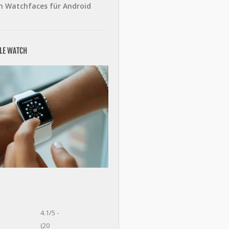
n Watchfaces für Android
PLE WATCH
4.1/5 -
(20