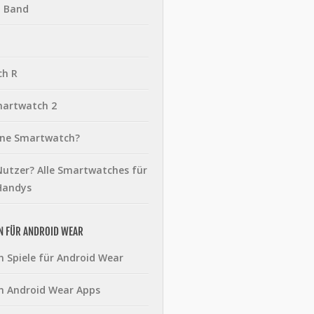
t Band
ch R
martwatch 2
eine Smartwatch?
utzer? Alle Smartwatches für
Handys
N FÜR ANDROID WEAR
n Spiele für Android Wear
n Android Wear Apps