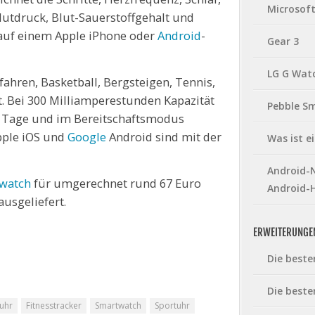
Microsof
Blutdruck, Blut-Sauerstoffgehalt und
 auf einem Apple iPhone oder
Android
-
Gear 3
LG G Wat
fahren, Basketball, Bergsteigen, Tennis,
. Bei 300 Milliamperestunden Kapazität
Pebble S
en Tage und im Bereitschaftsmodus
pple iOS und
Google
Android sind mit der
Was ist 
Android-N
watch
für umgerechnet rund 67 Euro
Android-
ausgeliefert.
ERWEITERUNGE
Die beste
Die beste
uhr
Fitnesstracker
Smartwatch
Sportuhr