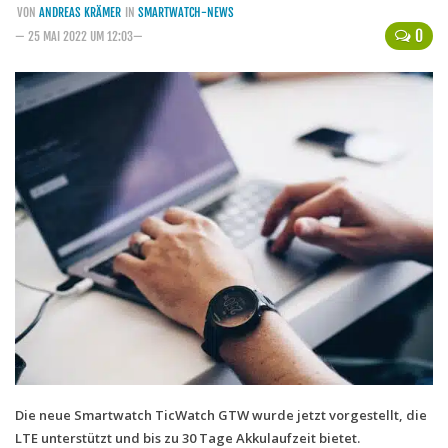
VON
ANDREAS KRÄMER
IN
SMARTWATCH-NEWS
Handytarife
0
— 25 MAI 2022 UM 12:03—
BASE
Smartphonetarife
Datentarife
o2
Smartphonetarife
Prepaid-Tarife
Datentarife
Flatrate-Prepaidtarife
Mobilfunk-Vergleichsrechner
Mobilfunk-Tarifrechner
Flatrate-Datentarife
Die neue Smartwatch TicWatch GTW wurde jetzt vorgestellt, die
LTE unterstützt und bis zu 30 Tage Akkulaufzeit bietet.