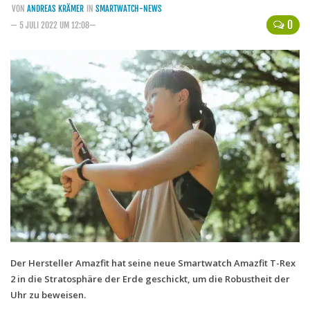
VON
ANDREAS KRÄMER
IN
SMARTWATCH-NEWS
Handytarife
0
— 5 JULI 2022 UM 12:08—
BASE
Smartphonetarife
Datentarife
o2
Smartphonetarife
Prepaid-Tarife
Datentarife
Flatrate-Prepaidtarife
Mobilfunk-Vergleichsrechner
Mobilfunk-Tarifrechner
Der Hersteller Amazfit hat seine neue Smartwatch Amazfit T-Rex
2 in die Stratosphäre der Erde geschickt, um die Robustheit der
Flatrate-Datentarife
Uhr zu beweisen.