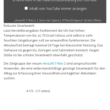
Erfahre mehr in der
Datenschutzerklärung von YouTube
.
Space|
#TRex2InSpace“
Inhalt von YouTube immer anzeigen
von
YouTube
„Amazfit T-Rex 2 | Sent into Space| #TRex2InSpace“ direkt öffnen
anzeigen
Robuste Smartwatch
Laut Herstellerangaben funktioniert die Uhr bei hohen
Temperaturen von bis zu 70 Grad Celsius und selbst in sehr
feuchten Umgebungen soll sie einwandfrei funktionieren. Die
Akkulaufzeit beträgt maximal 24 Tage bei klassischer Nutzung. Das
Gehäuse ist gegen Eis, Eisregen und Salznebel resistent. Gegen
Stöße ist die schicke Smartwatch ebenfalls geschützt.
Die Zielgruppe der neuen
Amazfit T-Rex 2
sind anspruchsvolle
Anwender, die eine widerstandsfähige günstige Smartwatch für den
Alltag zur Erfassung ihrer Gesundheit und täglicher Aktivitäten
suchen.
4.1/5 - (11 votes)