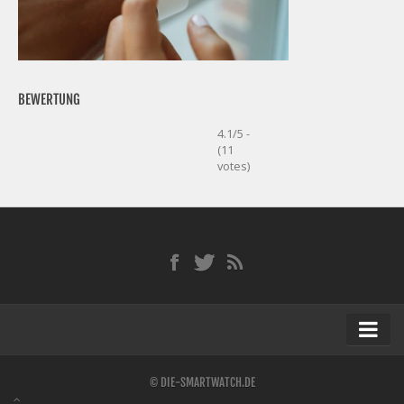
BEWERTUNG
4.1/5 -
(11
votes)
Startseite
© DIE-SMARTWATCH.DE