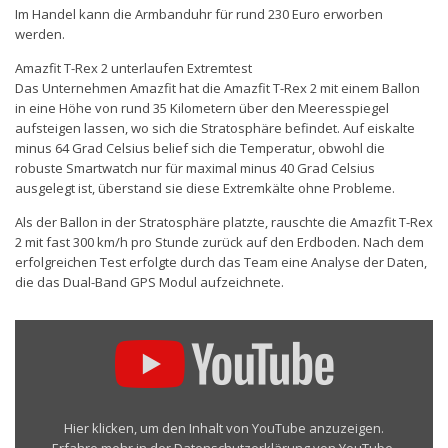
Im Handel kann die Armbanduhr für rund 230 Euro erworben
werden.
Amazfit T-Rex 2 unterlaufen Extremtest
Das Unternehmen Amazfit hat die Amazfit T-Rex 2 mit einem Ballon
in eine Höhe von rund 35 Kilometern über den Meeresspiegel
aufsteigen lassen, wo sich die Stratosphäre befindet. Auf eiskalte
minus 64 Grad Celsius belief sich die Temperatur, obwohl die
robuste Smartwatch nur für maximal minus 40 Grad Celsius
ausgelegt ist, überstand sie diese Extremkälte ohne Probleme.
Als der Ballon in der Stratosphäre platzte, rauschte die Amazfit T-Rex
2 mit fast 300 km/h pro Stunde zurück auf den Erdboden. Nach dem
erfolgreichen Test erfolgte durch das Team eine Analyse der Daten,
die das Dual-Band GPS Modul aufzeichnete.
„Amazfit
T-
Rex
2
|
Sent
Hier klicken, um den Inhalt von YouTube anzuzeigen.
into