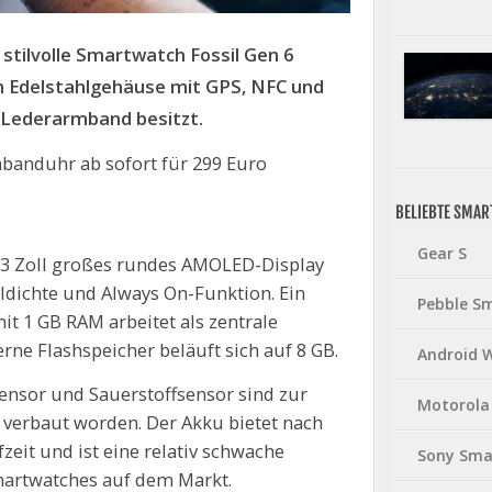
stilvolle Smartwatch Fossil Gen 6
em Edelstahlgehäuse mit GPS, NFC und
n Lederarmband besitzt.
mbanduhr ab sofort für 299 Euro
BELIEBTE SMA
Gear S
 1,3 Zoll großes rundes AMOLED-Display
eldichte und Always On-Funktion. Ein
Pebble S
 1 GB RAM arbeitet als zentrale
rne Flashspeicher beläuft sich auf 8 GB.
Android 
ensor und Sauerstoffsensor sind zur
Motorola
verbaut worden. Der Akku bietet nach
zeit und ist eine relativ schwache
Sony Sma
martwatches auf dem Markt.