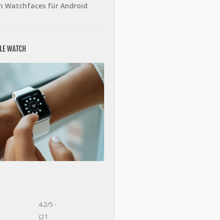
n Watchfaces für Android
PLE WATCH
4.2/5 -
(21