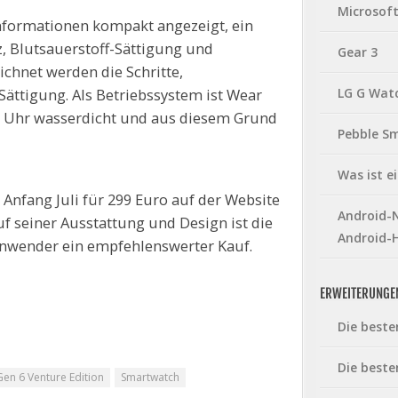
Microsof
Informationen kompakt angezeigt, ein
, Blutsauerstoff-Sättigung und
Gear 3
chnet werden die Schritte,
LG G Wat
Sättigung. Als Betriebssystem ist Wear
die Uhr wasserdicht und aus diesem Grund
Pebble S
Was ist 
 Anfang Juli für 299 Euro auf der Website
Android-N
f seiner Ausstattung und Design ist die
Android-
nwender ein empfehlenswerter Kauf.
ERWEITERUNGE
Die beste
Die beste
Gen 6 Venture Edition
Smartwatch