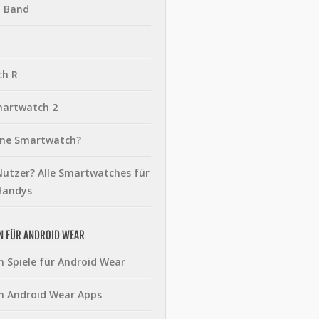
t Band
ch R
martwatch 2
eine Smartwatch?
utzer? Alle Smartwatches für
Handys
N FÜR ANDROID WEAR
n Spiele für Android Wear
n Android Wear Apps