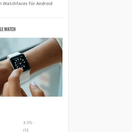
n Watchfaces für Android
PLE WATCH
3.7/5 -
(12