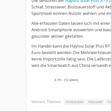
Die Sensoren der
Haylou Solar Plus RT3
z
Schlaf, Stresslevel, Blutsauerstoff und A
Sportmodi können Nutzer wählen und ein
Alle erfassten Daten lassen sich mit ein
Android-Smartphone auswerten und basie
gesünder aktiver gestalten.
Im Handel kann die Haylou Solar Plus RT
Euro bestellt werden. Die Mehrwertsteuer 
keine Importzölle fällig sein. Die Lieferze
weil die Smartwatch aus China versandt w
3.7/5 - (12 votes)
Weitere Themen:
Armbanduhr
Fitnessuhr
Ge