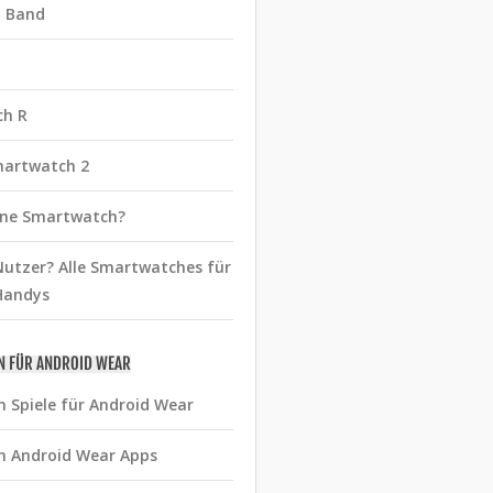
t Band
ch R
martwatch 2
eine Smartwatch?
utzer? Alle Smartwatches für
Handys
N FÜR ANDROID WEAR
n Spiele für Android Wear
n Android Wear Apps