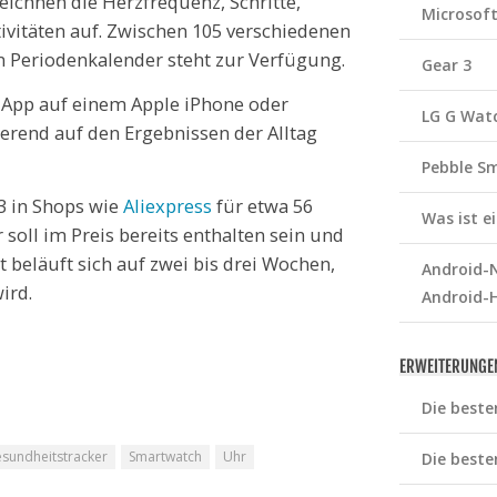
eichnen die Herzfrequenz, Schritte,
Microsof
ktivitäten auf. Zwischen 105 verschiedenen
 Periodenkalender steht zur Verfügung.
Gear 3
er App auf einem Apple iPhone oder
LG G Wat
rend auf den Ergebnissen der Alltag
Pebble S
3 in Shops wie
Aliexpress
für etwa 56
Was ist 
soll im Preis bereits enthalten sein und
it beläuft sich auf zwei bis drei Wochen,
Android-N
ird.
Android-
ERWEITERUNGE
Die beste
sundheitstracker
Smartwatch
Uhr
Die beste