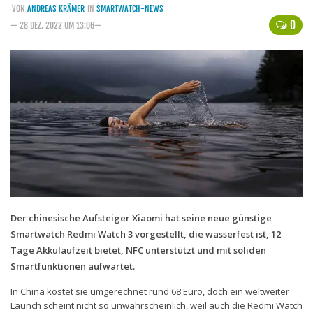
VON
ANDREAS KRÄMER
IN
SMARTWATCH-NEWS
Handytarife
0
— 28 DEZ. 2022 UM 13:06—
BASE
Smartphonetarife
Datentarife
o2
Smartphonetarife
Prepaid-Tarife
Datentarife
Flatrate-Prepaidtarife
Der chinesische Aufsteiger Xiaomi hat seine neue günstige
Smartwatch Redmi Watch 3 vorgestellt, die wasserfest ist, 12
Mobilfunk-Vergleichsrechner
Tage Akkulaufzeit bietet, NFC unterstützt und mit soliden
Mobilfunk-Tarifrechner
Smartfunktionen aufwartet.
Flatrate-Datentarife
In China kostet sie umgerechnet rund 68 Euro, doch ein weltweiter
Launch scheint nicht so unwahrscheinlich, weil auch die Redmi Watch