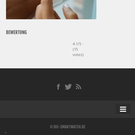
BEWERTUNG
4.1/5 -
(15
votes)
Startseite
© DIE-SMARTWATCH.DE
Kontakt / Tipp geben