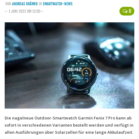
VON
ANDREAS KRÄMER
IN
SMARTWATCH-NEWS
Handytarife
0
— 1 JUNI 2023 UM 12:05—
BASE
Smartphonetarife
Datentarife
o2
Smartphonetarife
Prepaid-Tarife
Datentarife
Flatrate-Prepaidtarife
Mobilfunk-Vergleichsrechner
Mobilfunk-Tarifrechner
Die nagelneue Outdoor-Smartwatch Garmin Fenix 7 Pro kann ab
sofort in verschiedenen Varianten bestellt werden und verfügt in
Flatrate-Datentarife
allen Ausführungen über Solarzellen für eine lange Akkulaufzeit.