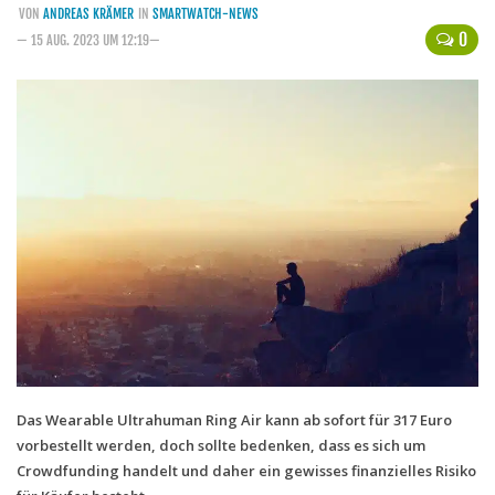
VON
ANDREAS KRÄMER
IN
SMARTWATCH-NEWS
Handytarife
0
— 15 AUG. 2023 UM 12:19—
BASE
Smartphonetarife
Datentarife
o2
Smartphonetarife
Prepaid-Tarife
Datentarife
Flatrate-Prepaidtarife
Mobilfunk-Vergleichsrechner
Mobilfunk-Tarifrechner
Das Wearable Ultrahuman Ring Air kann ab sofort für 317 Euro
vorbestellt werden, doch sollte bedenken, dass es sich um
Flatrate-Datentarife
Crowdfunding handelt und daher ein gewisses finanzielles Risiko