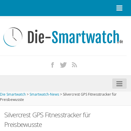
Startseite
Kontakt / Tipp geben
Impressum
Datenschutz
Apple Watch kaufen
iPhone kaufen
Die Smartwatch
>
Smartwatch-News
>
Silvercrest GPS Fitnesstracker für
Startseite
Preisbewusste
Aktuelle Smartwatches im Test
Silvercrest GPS Fitnesstracker für
Kommende Smartwatches
Preisbewusste
Marken und Modelle