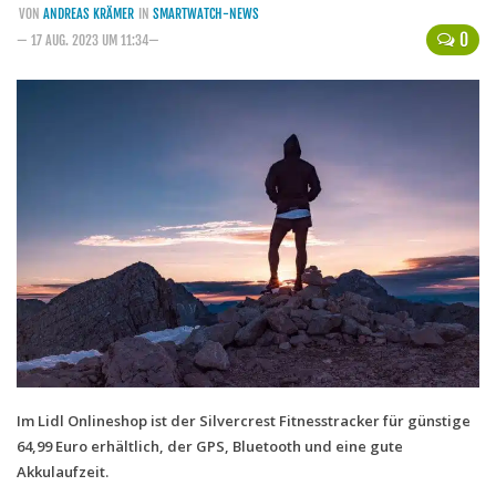
VON
ANDREAS KRÄMER
IN
SMARTWATCH-NEWS
Handytarife
0
— 17 AUG. 2023 UM 11:34—
BASE
Smartphonetarife
Datentarife
o2
Smartphonetarife
Prepaid-Tarife
Datentarife
Flatrate-Prepaidtarife
Mobilfunk-Vergleichsrechner
Mobilfunk-Tarifrechner
Im Lidl Onlineshop ist der Silvercrest Fitnesstracker für günstige
64,99 Euro erhältlich, der GPS, Bluetooth und eine gute
Flatrate-Datentarife
Akkulaufzeit.