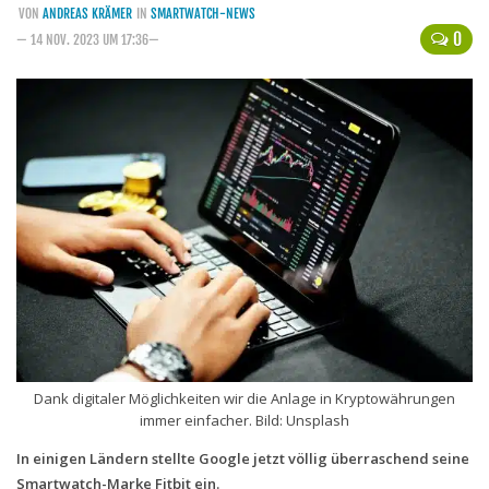
VON
ANDREAS KRÄMER
IN
SMARTWATCH-NEWS
Handytarife
0
— 14 NOV. 2023 UM 17:36—
BASE
Smartphonetarife
Datentarife
o2
Smartphonetarife
Prepaid-Tarife
Datentarife
Flatrate-Prepaidtarife
Mobilfunk-Vergleichsrechner
Dank digitaler Möglichkeiten wir die Anlage in Kryptowährungen
Mobilfunk-Tarifrechner
immer einfacher. Bild: Unsplash
Flatrate-Datentarife
In einigen Ländern stellte Google jetzt völlig überraschend seine
Smartwatch-Marke Fitbit ein.