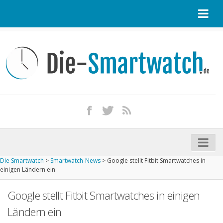
Startseite
Kontakt / Tipp geben
Impressum
Datenschutz
Apple Watch kaufen
iPhone kaufen
Die Smartwatch
>
Smartwatch-News
>
Google stellt Fitbit Smartwatches in
Startseite
einigen Ländern ein
Aktuelle Smartwatches im Test
Google stellt Fitbit Smartwatches in einigen
Kommende Smartwatches
Ländern ein
Marken und Modelle