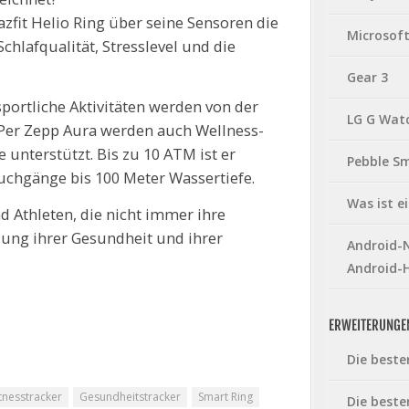
zfit Helio Ring über seine Sensoren die
Microsof
chlafqualität, Stresslevel und die
Gear 3
sportliche Aktivitäten werden von der
LG G Wat
 Per Zepp Aura werden auch Wellness-
unterstützt. Bis zu 10 ATM ist er
Pebble S
uchgänge bis 100 Meter Wassertiefe.
Was ist 
d Athleten, die nicht immer ihre
ng ihrer Gesundheit und ihrer
Android-N
Android-
ERWEITERUNGE
Die beste
itnesstracker
Gesundheitstracker
Smart Ring
Die beste