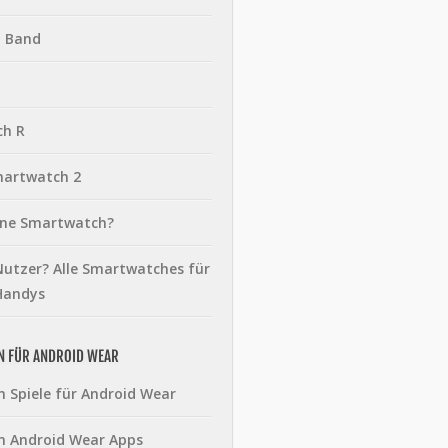
t Band
ch R
martwatch 2
eine Smartwatch?
utzer? Alle Smartwatches für
Handys
N FÜR ANDROID WEAR
n Spiele für Android Wear
n Android Wear Apps