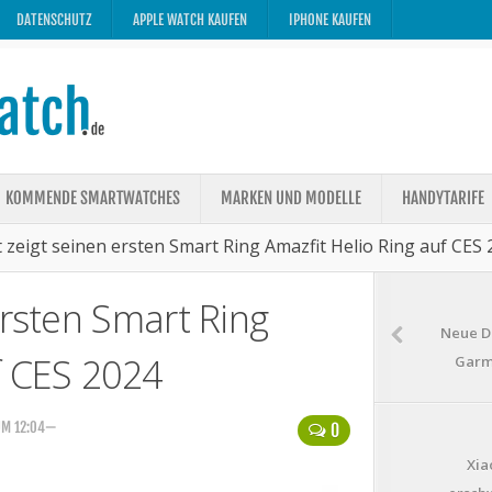
DATENSCHUTZ
APPLE WATCH KAUFEN
IPHONE KAUFEN
KOMMENDE SMARTWATCHES
MARKEN UND MODELLE
HANDYTARIFE
 zeigt seinen ersten Smart Ring Amazfit Helio Ring auf CES
ersten Smart Ring
Neue D
f CES 2024
Garmi
UM 12:04—
0
Xia