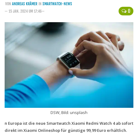
VON
ANDREAS KRÄMER
IN
SMARTWATCH-NEWS
Handytarife
0
— 15 JAN. 2024 UM 17:46—
BASE
Smartphonetarife
Datentarife
o2
Smartphonetarife
Prepaid-Tarife
Datentarife
Flatrate-Prepaidtarife
Mobilfunk-Vergleichsrechner
DSW, Bild: unsplash
Mobilfunk-Tarifrechner
n Europa ist die neue Smartwatch Xiaomi Redmi Watch 4 ab sofort
Flatrate-Datentarife
direkt im Xiaomi Onlineshop für günstige 99,99 Euro erhältlich.