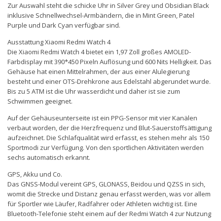
Zur Auswahl steht die schicke Uhr in Silver Grey und Obsidian Black
inklusive Schnellwechsel-Armbändern, die in Mint Green, Patel
Purple und Dark Cyan verfügbar sind.
Ausstattung Xiaomi Redmi Watch 4
Die Xiaomi Redmi Watch 4 bietet ein 1,97 Zoll großes AMOLED-
Farbdisplay mit 390*450 Pixeln Auflösung und 600 Nits Helligkeit. Das
Gehäuse hat einen Mittelrahmen, der aus einer Alulegierung
besteht und einer OTS-Drehkrone aus Edelstahl abgerundet wurde.
Bis zu 5 ATM ist die Uhr wasserdicht und daher ist sie zum
Schwimmen geeignet.
Auf der Gehäuseunterseite ist ein PPG-Sensor mit vier Kanälen
verbaut worden, der die Herzfrequenz und Blut-Sauerstoffsättigung
aufzeichnet. Die Schlafqualität wird erfasst, es stehen mehr als 150
Sportmodi zur Verfügung. Von den sportlichen Aktivitäten werden
sechs automatisch erkannt.
GPS, Akku und Co.
Das GNSS-Modul vereint GPS, GLONASS, Beidou und QZSS in sich,
womit die Strecke und Distanz genau erfasst werden, was vor allem
für Sportler wie Läufer, Radfahrer oder Athleten wichtig ist. Eine
Bluetooth-Telefonie steht einem auf der Redmi Watch 4 zur Nutzung