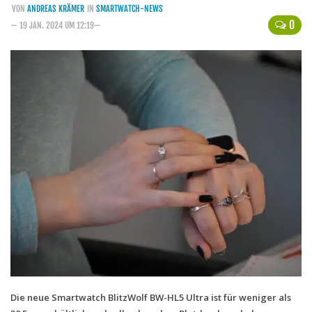
VON
ANDREAS KRÄMER
IN
SMARTWATCH-NEWS
Handytarife
0
— 19 JAN. 2024 UM 12:19—
BASE
Smartphonetarife
Datentarife
o2
Smartphonetarife
Prepaid-Tarife
Datentarife
Flatrate-Prepaidtarife
Mobilfunk-Vergleichsrechner
Mobilfunk-Tarifrechner
Flatrate-Datentarife
Die neue Smartwatch BlitzWolf BW-HL5 Ultra ist für weniger als