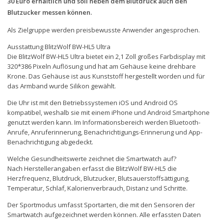
30 Euro erhältlich und soll neben dem Blutdruck auch den
Blutzucker messen können.
Als Zielgruppe werden preisbewusste Anwender angesprochen.
Ausstattung BlitzWolf BW-HL5 Ultra
Die BlitzWolf BW-HL5 Ultra bietet ein 2,1 Zoll großes Farbdisplay mit
320*386 Pixeln Auflösung und hat am Gehäuse keine drehbare
Krone. Das Gehäuse ist aus Kunststoff hergestellt worden und für
das Armband wurde Silikon gewählt.
Die Uhr ist mit den Betriebssystemen iOS und Android OS
kompatibel, weshalb sie mit einem iPhone und Android Smartphone
genutzt werden kann. Im Informationsbereich werden Bluetooth-
Anrufe, Anruferinnerung, Benachrichtigungs-Erinnerung und App-
Benachrichtigung abgedeckt.
Welche Gesundheitswerte zeichnet die Smartwatch auf?
Nach Herstellerangaben erfasst die BlitzWolf BW-HL5 die
Herzfrequenz, Blutdruck, Blutzucker, Blutsauerstoffsättigung,
Temperatur, Schlaf, Kalorienverbrauch, Distanz und Schritte.
Der Sportmodus umfasst Sportarten, die mit den Sensoren der
Smartwatch aufgezeichnet werden können. Alle erfassten Daten