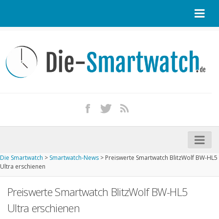
Startseite
Kontakt / Tipp geben
Impressum
Datenschutz
Apple Watch kaufen
iPhone kaufen
Die Smartwatch
>
Smartwatch-News
>
Preiswerte Smartwatch BlitzWolf BW-HL5
Startseite
Ultra erschienen
Aktuelle Smartwatches im Test
Preiswerte Smartwatch BlitzWolf BW-HL5
Kommende Smartwatches
Ultra erschienen
Marken und Modelle